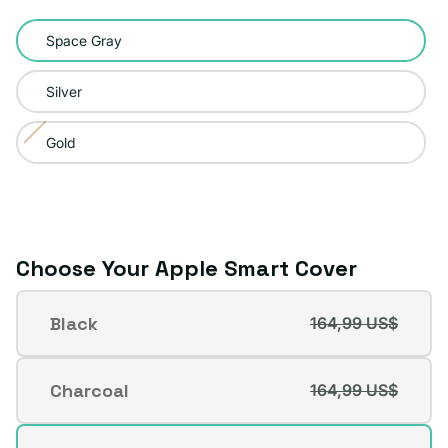
Color:
Space Gray
Space
Gray
Silver
Gold
Variante
agotada
o
no
disponible
Choose Your Apple Smart Cover
Apple
Black
164,99 US$
Smart
Variante
Cover
agotada
o
Charcoal
164,99 US$
Variante
no
agotada
disponible
o