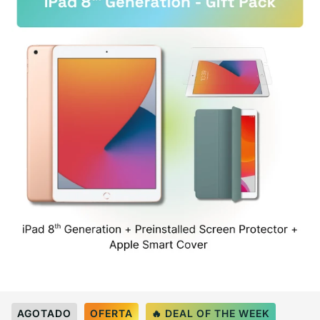
Select Color:
Space Gray
AGOTADO
OFERTA
🔥 DEAL OF THE WEEK