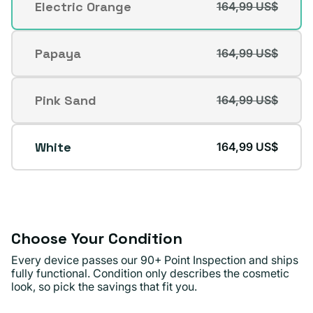
Electric Orange
164,99 US$
Variante
no
agotada
disponible
o
Papaya
164,99 US$
Variante
no
agotada
disponible
o
Pink Sand
164,99 US$
Variante
no
agotada
disponible
o
White
164,99 US$
no
disponible
Choose Your Condition
Every device passes our 90+ Point Inspection and ships
fully functional. Condition only describes the cosmetic
look, so pick the savings that fit you.