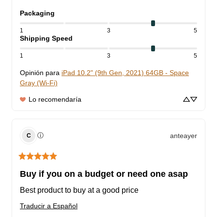
Packaging
1
3
5
Shipping Speed
1
3
5
Opinión para
iPad 10.2" (9th Gen, 2021) 64GB - Space
Gray (Wi-Fi)
Lo recomendaría
anteayer
ⓘ
C
Buy if you on a budget or need one asap
Best product to buy at a good price
Traducir a Español