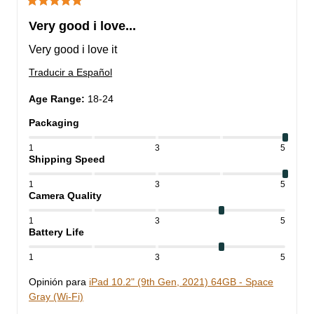
Very good i love...
Very good i love it
Traducir a Español
Age Range
:
18-24
Packaging
1
3
5
Shipping Speed
1
3
5
Camera Quality
1
3
5
Battery Life
1
3
5
Opinión para
iPad 10.2" (9th Gen, 2021) 64GB - Space
Gray (Wi-Fi)