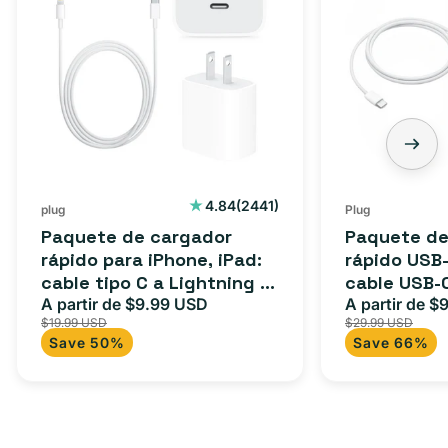
2441
4.84
(2441)
plug
Plug
reseñas
Paquete de cargador
Paquete de
totales
rápido para iPhone, iPad:
rápido USB-
cable tipo C a Lightning (1
cable USB-
m) + adaptador tipo C
A partir de $9.99 USD
adaptador 
A partir de $
Precio
Precio
Precio
$19.99 USD
$29.99 USD
para Androi
de
habitual
de
Save 50%
Save 66%
oferta
iPad y más.
oferta