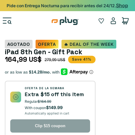
Ir al contenido
Shop
Pide con Entrega Nocturna para recibir antes del 24/12.
Iniciar
Wishlist
Carrito
sesión
AGOTADO
OFERTA
🔥 DEAL OF THE WEEK
iPad 8th Gen - Gift Pack
164,99 US$
Precio de oferta
Precio habitual
Save 41%
279,99 US$
OFERTA DE LA SEMANA
Extra $15 off this item
Regular
$164.99
$149.99
With coupon
Automatically applied in cart
Clip $15 coupon