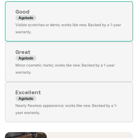
Condition
Good
Agotado
Variante
Visible scratches or dents; works like new. Backed by a 1-year
agotada
warranty.
o
no
Great
disponible
Agotado
Variante
Minor cosmetic marks; works like new. Backed by a 1-year
agotada
warranty.
o
no
Excellent
disponible
Agotado
Variante
Nearly flawless appearance; works like new. Backed by a 1-
agotada
year warranty.
o
no
disponible