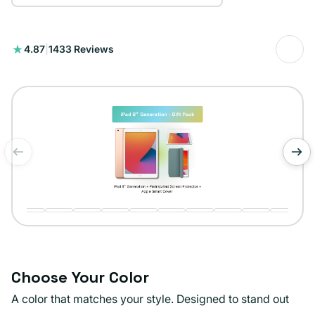
1433
4.87
|
1433 Reviews
reseñas
totales
de
1
/
12
Choose Your Color
A color that matches your style. Designed to stand out