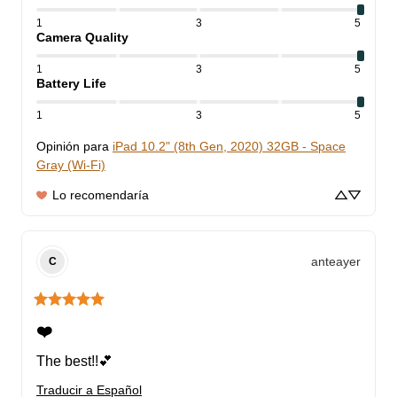
1
3
5
Camera Quality
1
3
5
Battery Life
1
3
5
Opinión para
iPad 10.2" (8th Gen, 2020) 32GB - Space
Gray (Wi-Fi)
Lo recomendaría
anteayer
C
❤️
The best!!💕
Traducir a Español