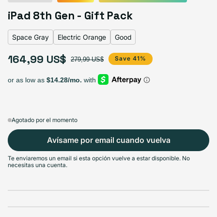
Space Gray
Silver
Gold
Variante agotada o no disponible
iPad 8th Gen - Gift Pack
Space Gray
Electric Orange
Good
164,99 US$
Select Apple Smart Cover
Precio de oferta
Precio habitual
Save 41%
279,99 US$
Black
Charcoal
Electric Orange
Papaya
Variante agotada o no disponible
Variante agotada o no disponible
Variante agotada o n
V
$164.99
$164.99
$164.99
$164.99
Agotado por el momento
Avísame por email cuando vuelva
Select Condition
Te enviaremos un email si esta opción vuelve a estar disponible. No
necesitas una cuenta.
Good
Agotado
Variante agotada o no disponible
Visible scratches or dents; works like new. Backed by a 1-year warranty.