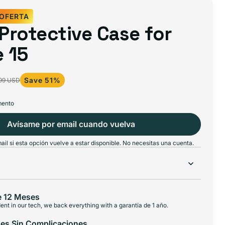
OFERTA
 Protective Case for
 15
Save 51%
.99 USD
mento
Avísame por email cuando vuelva
il si esta opción vuelve a estar disponible. No necesitas una cuenta.
e 12 Meses
ent in our tech, we back everything with a garantía de 1 año.
es Sin Complicaciones