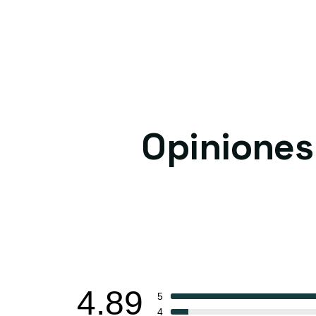
Opiniones
4.89
5
4