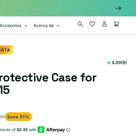
Iniciar
Wishlist
Carrito
Accesorios
Acerca de
sesión
ERTA
9
4.89
(9)
reseña
Protective Case for
totales
15
Save 51%
USD