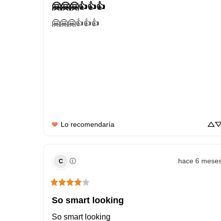
🤗🤗🤗👍👍👍
🤗🤗🤗👍👍👍
Lo recomendaría
hace 6 mese
ⓘ
C
So smart looking
So smart looking