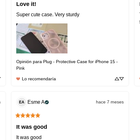
Love it!
Super cute case. Very sturdy
Opinión para
Plug - Protective Case for iPhone 15 -
Pink
Lo recomendaría
s
Esme
A
hace 7 meses
EA
It was good
It was good