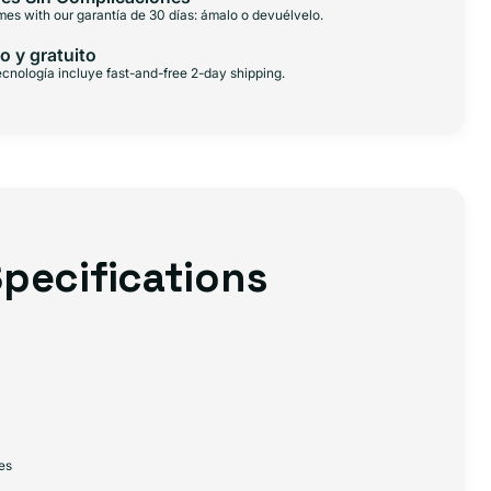
es with our garantía de 30 días: ámalo o devuélvelo.
o y gratuito
cnología incluye fast-and-free 2-day shipping.
pecifications
es