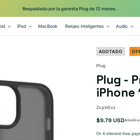
Respaldado por la garantía Plug de 12 meses.
oid
iPad
MacBook
Relojes inteligentes
Audio
AGOTADO
OF
Plug
Plug - 
iPhone 
Zxph0xz
$9.79 USD
$19.99 
Precio
Precio
de
habitual
oferta