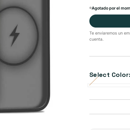
Agotado por el mo
Te enviaremos un emai
cuenta.
Select Color
Black
Variante
Sapphire
Gray
Blue
Purple
Pink
agotada
o
no
disponible