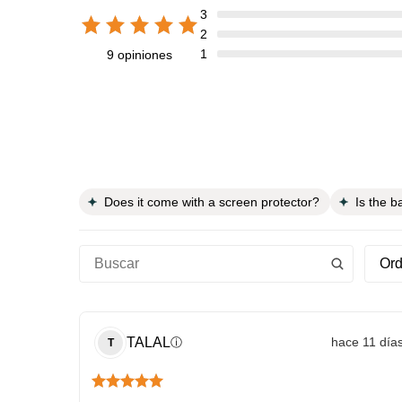
3
2
1
9 opiniones
Does it come with a screen protector?
Is the b
Ord
TALAL
hace 11 día
ⓘ
T