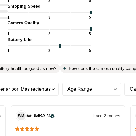
1
3
5
Shipping Speed
1
3
5
Camera Quality
1
3
5
Battery Life
1
3
5
attery health as good as new?
How does the camera quality com
enar por
:
Más recientes
Age Range
Cal
s
WOMBA
M
hace 2 meses
WM