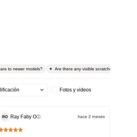
pare to newer models?
Are there any visible scratches on the ph
Fotos y videos
ificación
Ray Faby
O
hace 2 meses
ⓘ
RO