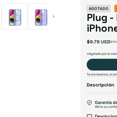
AGOTADO
Plug -
iPhone
$9.79 USD
$19
Precio
Precio
de
habitual
Agotado por el mo
oferta
Te enviaremos un ema
Descripción
Garantía d
We're so confid
Devolucion