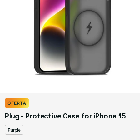
Select Color:
Purple
OFERTA
Black
Variante agotada o no disponible
Plug - Protective Case for iPhone 15
Sapphire
Gray
Blue
Purple
Pink
Purple