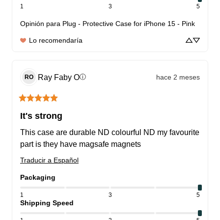
1
3
5
Opinión para
Plug - Protective Case for iPhone 15 - Pink
Lo recomendaría
Ray Faby
O
hace 2 meses
ⓘ
RO
It's strong
This case are durable ND colourful ND my favourite 
part is they have magsafe magnets
Traducir a Español
Packaging
1
3
5
Shipping Speed