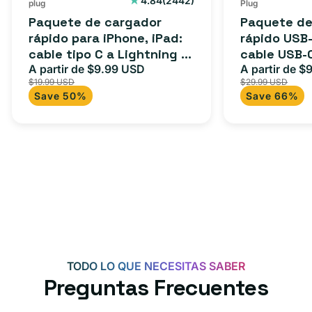
4.84
(2442)
plug
Plug
reseñas
a
USB-
Paquete de cargador
Paquete de
totales
Lightning
C
rápido para iPhone, iPad:
rápido USB-
cable tipo C a Lightning (1
cable USB-
(1
a
m) + adaptador tipo C
A partir de $9.99 USD
adaptador 
A partir de $
Precio
Precio
Precio
m)
USB-
$19.99 USD
$29.99 USD
para Androi
de
habitual
de
+
C
Save 50%
Save 66%
oferta
iPad y más.
oferta
adaptador
+
tipo
adaptador
C
USB-
C
de
20
W
para
Android,
TODO LO QUE NECESITAS SABER
iPhone
Preguntas Frecuentes
15,