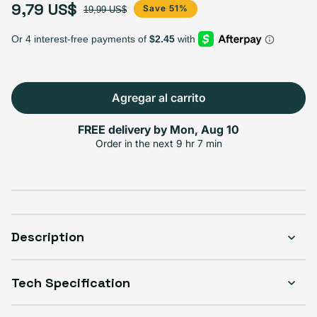
9,79 US$
Precio de oferta
Precio habitual
Save 51%
19,99 US$
Agregar al carrito
FREE delivery by
Mon, Aug 10
Order in the next
9 hr 7 min
Description
Tech Specification