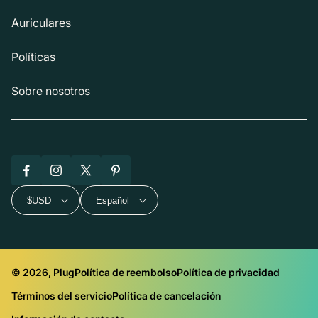
Auriculares
Políticas
Sobre nosotros
Facebook
Instagram
X
Pinterest
(Twitter)
$USD
Español
© 2026, Plug
Política de reembolso
Política de privacidad
Términos del servicio
Política de cancelación