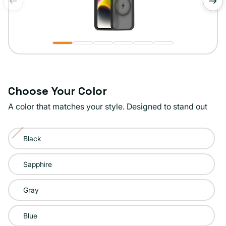
de
1
/
6
Choose Your Color
A color that matches your style. Designed to stand out
Color:
Black
Purple
Variante
agotada
Sapphire
o
no
Gray
disponible
Blue