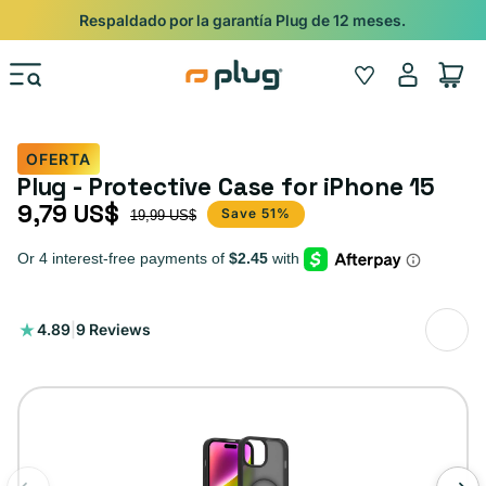
Ir al contenido
Respaldado por la garantía Plug de 12 meses.
Iniciar
Wishlist
Carrito
sesión
OFERTA
Plug - Protective Case for iPhone 15
9,79 US$
Precio de oferta
Precio habitual
Save 51%
19,99 US$
9
4.89
|
9 Reviews
reseñas
totales