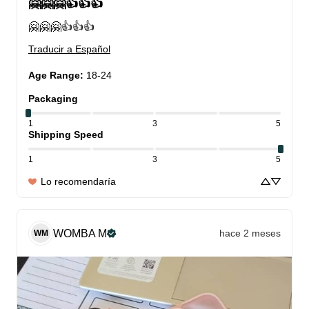
🤗🤗🤗👍👍👍
🤗🤗🤗👍👍👍
Traducir a Español
Age Range
:
18-24
Packaging
1
3
5
Shipping Speed
1
3
5
Lo recomendaría
WOMBA
M
hace 2 meses
WM