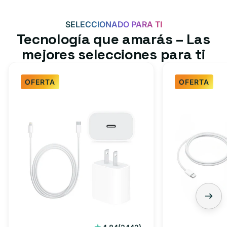
SELECCIONADO PARA TI
Tecnología que amarás – Las
mejores selecciones para ti
OFERTA
OFERTA
Paquete
Paquete
de
de
cargador
cargador
rápido
rápido
para
USB-
iPhone,
C
iPad:
de
cable
3
tipo
pies:
C
cable
2442