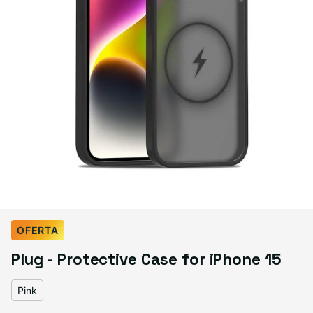
Select Color:
Pink
OFERTA
Black
Variante agotada o no disponible
Plug - Protective Case for iPhone 15
Sapphire
Gray
Blue
Purple
Pink
Pink