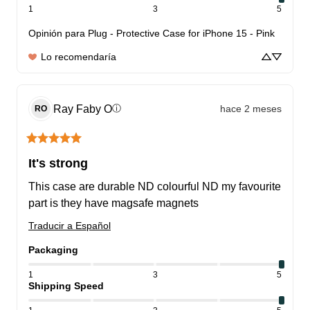
1
3
5
Opinión para
Plug - Protective Case for iPhone 15 - Pink
Lo recomendaría
Ray Faby
O
hace 2 meses
ⓘ
RO
It's strong
This case are durable ND colourful ND my favourite 
part is they have magsafe magnets
Traducir a Español
Packaging
1
3
5
Shipping Speed