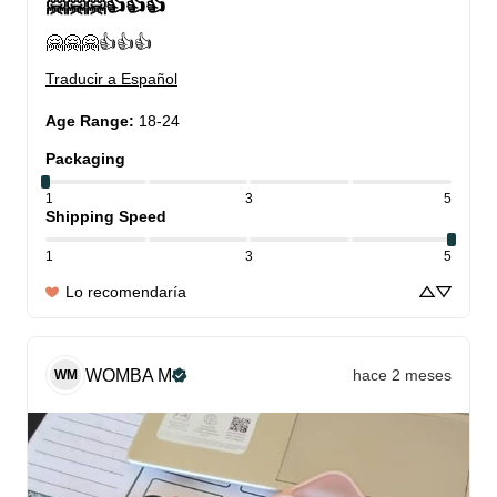
🤗🤗🤗👍👍👍
🤗🤗🤗👍👍👍
Traducir a Español
Age Range
:
18-24
Packaging
1
3
5
Shipping Speed
1
3
5
Lo recomendaría
WOMBA
M
hace 2 meses
WM