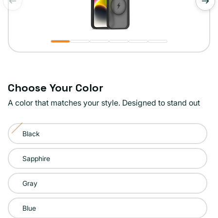
de
1
/
6
Choose Your Color
A color that matches your style. Designed to stand out
Color:
Black
Pink
Variante
agotada
Sapphire
o
no
Gray
disponible
Blue