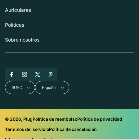
Auriculares
Políticas
Sobre nosotros
Facebook
Instagram
X
Pinterest
(Twitter)
$USD
Español
© 2026, Plug
Política de reembolso
Política de privacidad
Términos del servicio
Política de cancelación