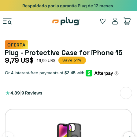
Ir al contenido
Respaldado por la garantía Plug de 12 meses.
Iniciar
Wishlist
Carrito
sesión
OFERTA
Plug - Protective Case for iPhone 15
9,79 US$
Precio de oferta
Precio habitual
Save 51%
19,99 US$
9
4.89
|
9 Reviews
reseñas
totales