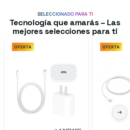
SELECCIONADO PARA TI
Tecnología que amarás – Las
mejores selecciones para ti
OFERTA
OFERTA
Paquete
Paquete
de
de
cargador
cargador
rápido
rápido
para
USB-
iPhone,
C
iPad:
de
cable
3
tipo
pies:
C
cable
2442