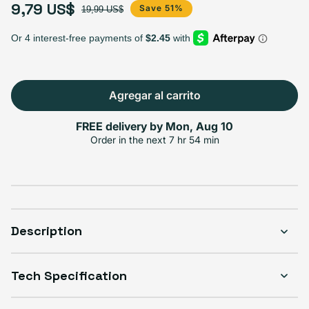
9,79 US$
Precio de oferta
Precio habitual
Save 51%
19,99 US$
Agregar al carrito
FREE delivery by
Mon, Aug 10
Order in the next
7 hr 54 min
Description
Tech Specification