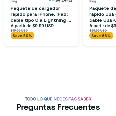
4.84
(2442)
plug
Plug
reseñas
a
USB-
Paquete de cargador
Paquete de
totales
Lightning
C
rápido para iPhone, iPad:
rápido USB-
cable tipo C a Lightning (1
cable USB-
(1
a
m) + adaptador tipo C
A partir de $9.99 USD
adaptador 
A partir de $
Precio
Precio
Precio
m)
USB-
$19.99 USD
$29.99 USD
para Androi
de
habitual
de
+
C
Save 50%
Save 66%
oferta
iPad y más.
oferta
adaptador
+
tipo
adaptador
C
USB-
C
de
20
W
para
Android,
TODO LO QUE NECESITAS SABER
iPhone
Preguntas Frecuentes
15,