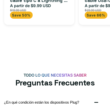
cable tipo C a Lightning (1
cable USB-
(1
a
m) + adaptador tipo C
A partir de $9.99 USD
adaptador 
A partir de $
Precio
Precio
Precio
m)
USB-
$19.99 USD
$29.99 USD
para Androi
de
habitual
de
+
C
Save 50%
Save 66%
oferta
iPad y más.
oferta
adaptador
+
tipo
adaptador
C
USB-
C
de
20
W
para
Android,
TODO LO QUE NECESITAS SABER
iPhone
Preguntas Frecuentes
15,
iPad
y
¿En qué condición están los dispositivos Plug?
más.