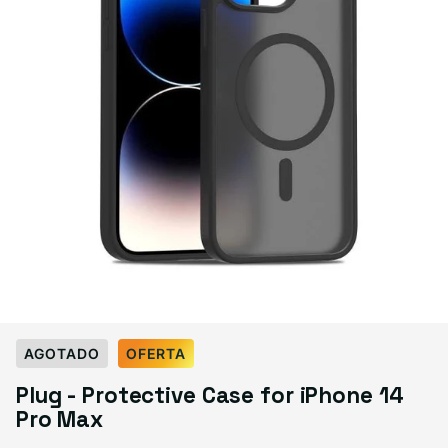
Select Color:
Black
AGOTADO
OFERTA
Black
Variante agotada o no disponible
Plug - Protective Case for iPhone 14
Sapphire
Variante agotada o no disponible
Gray
Blue
Purple
Pink
Pro Max