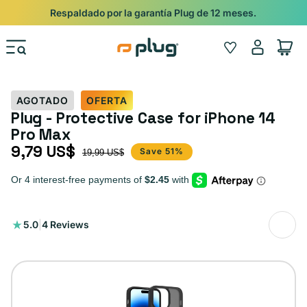
Ir al contenido
Shop
Pide con Entrega Nocturna para recibir antes del 24/12.
Iniciar
Wishlist
Carrito
sesión
AGOTADO
OFERTA
Plug - Protective Case for iPhone 14
Pro Max
9,79 US$
Precio de oferta
Precio habitual
Save 51%
19,99 US$
4
5.0
|
4 Reviews
reseñas
totales