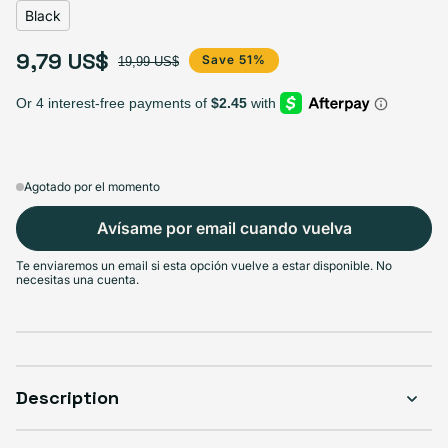
Black
9,79 US$
Precio de oferta
Precio habitual
Save 51%
19,99 US$
Agotado por el momento
Avísame por email cuando vuelva
Te enviaremos un email si esta opción vuelve a estar disponible. No
necesitas una cuenta.
Description