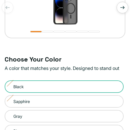
de
1
/
6
Choose Your Color
A color that matches your style. Designed to stand out
Color:
Black
Black
Variante
agotada
Sapphire
Variante
o
agotada
no
Gray
o
disponible
no