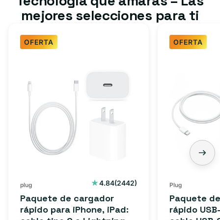
Tecnología que amarás – Las
mejores selecciones para ti
OFERTA
OFERTA
Paquete
Paquete
de
de
cargador
cargador
rápido
rápido
para
USB-
iPhone,
C
iPad:
de
cable
3
tipo
pies:
C
cable
2442
4.84
(2442)
plug
Plug
reseñas
a
USB-
Paquete de cargador
Paquete de
totales
Lightning
C
rápido para iPhone, iPad:
rápido USB-