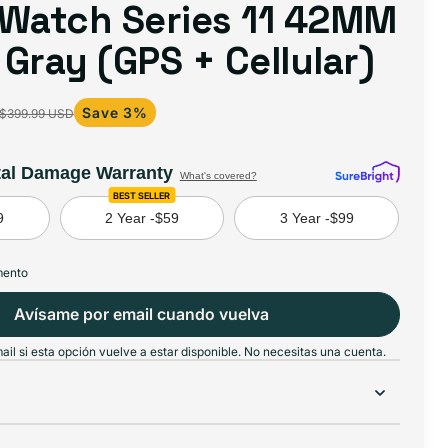
 Watch Series 11 42MM
Gray (GPS + Cellular)
Save 3%
$399.99 USD
tal Damage Warranty
What's covered?
BEST SELLER
9
2 Year -
$59
3 Year -
$99
mento
Avísame por email cuando vuelva
il si esta opción vuelve a estar disponible. No necesitas una cuenta.