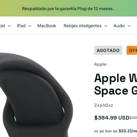
Respaldado por la garantía Plug de 12 meses.
oid
iPad
MacBook
Relojes inteligentes
Audio
AGOTADO
OF
Apple
Apple W
Space G
Zxph0xz
$384.99 USD
$39
Precio
Precio
de
habitual
oferta