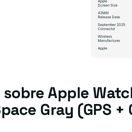
Apple
Screen Size
42MM
Release Date
September 2025
Connector
Wireless
Manufacturer
Apple
 sobre Apple Watch
ace Gray (GPS + C