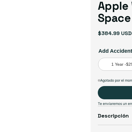
Apple
Space 
$384.99 USD
Precio
Precio
de
habitual
oferta
Add Acciden
1 Year -
$2
Agotado por el mo
Te enviaremos un ema
Descripción