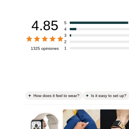
4.85
5
4
3
2
1
1325 opiniones
How does it feel to wear?
Is it easy to set up?