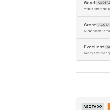
Good
AGOTA
Variante
Visible scratches o
agotada
o
Great
no
AGOTA
Variante
disponible
Minor cosmetic mar
agotada
o
Excellent
no
A
Variante
disponible
Nearly flawless ap
agotada
o
no
disponible
AGOTADO