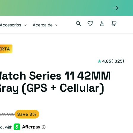
Iniciar
Wishlist
Carrito
Accesorios
Acerca de
sesión
ERTA
1325
4.85
(1325)
reseñas
atch Series 11 42MM
totales
ray (GPS + Cellular)
Save 3%
9.99 USD