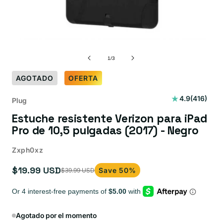
de
1
/
3
AGOTADO
OFERTA
416
4.9
(416)
Plug
reseñas
Estuche resistente Verizon para iPad
totales
Pro de 10,5 pulgadas (2017) - Negro
Zxph0xz
$19.99 USD
Save 50%
$39.99 USD
Precio
Precio
de
habitual
oferta
Agotado por el momento