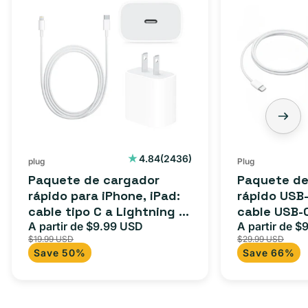
2436
4.84
(2436)
plug
Plug
reseñas
Paquete de cargador
Paquete de
totales
rápido para iPhone, iPad:
rápido USB-
cable tipo C a Lightning (1
cable USB-
m) + adaptador tipo C
A partir de $9.99 USD
adaptador 
A partir de $
Precio
Precio
Precio
$19.99 USD
$29.99 USD
para Androi
de
habitual
de
Save 50%
Save 66%
oferta
iPad y más.
oferta