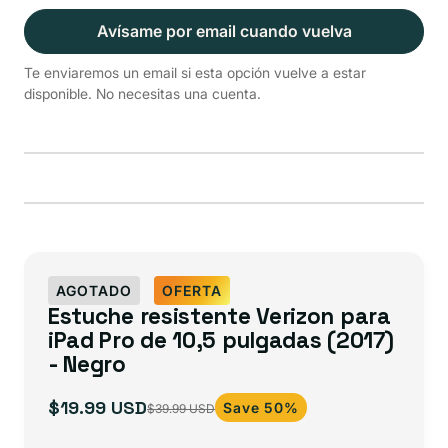
Avísame por email cuando vuelva
Te enviaremos un email si esta opción vuelve a estar
disponible. No necesitas una cuenta.
AGOTADO
OFERTA
Estuche resistente Verizon para
iPad Pro de 10,5 pulgadas (2017)
- Negro
$19.99 USD
Save 50%
$39.99 USD
Precio
Precio
de
habitual