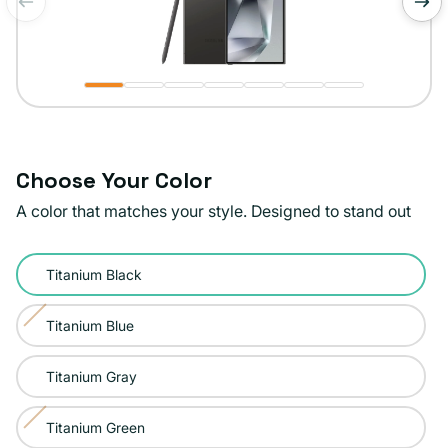
de
1
/
7
Choose Your Color
A color that matches your style. Designed to stand out
Color:
Titanium Black
Titanium
Black
Titanium Blue
Variante
agotada
Titanium Gray
o
no
Titanium Green
Variante
disponible