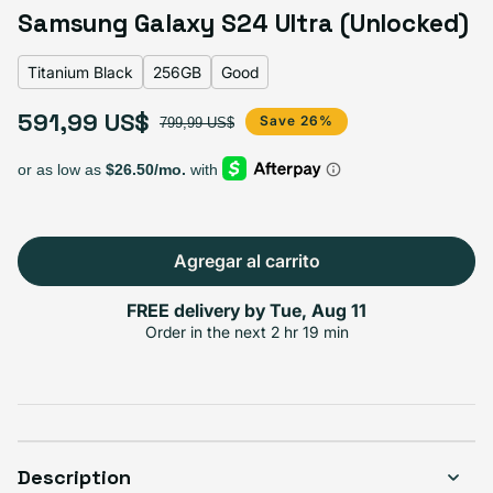
Titanium Black
Titanium Blue
Variante agotada o no disponible
Samsung Galaxy S24 Ultra (Unlocked)
Titanium Gray
Titanium Green
Variante agotada o no disponible
Titanium Orange
Variante agotada o no disponible
Titanium Violet
Titanium Yellow
Variante agotada o no disponible
Titanium Black
256GB
Good
591,99 US$
Precio de oferta
Precio habitual
Save 26%
799,99 US$
Select Storage
1TB
256GB
512GB
Agotado
Variante ago
591,99 US$
+50,00 US$
+128,00 US$
Agregar al carrito
FREE delivery by
Tue, Aug 11
Order in the next
2 hr 19 min
Select Condición
Excelente
Good
Great
$651.99
$591.99
$621.99
Description