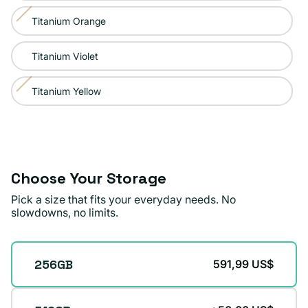
agotada
Titanium Orange
Variante
o
agotada
no
Titanium Violet
o
disponible
no
Titanium Yellow
Variante
disponible
agotada
o
no
disponible
Choose Your Storage
Pick a size that fits your everyday needs. No
slowdowns, no limits.
Storage
256GB
591,99 US$