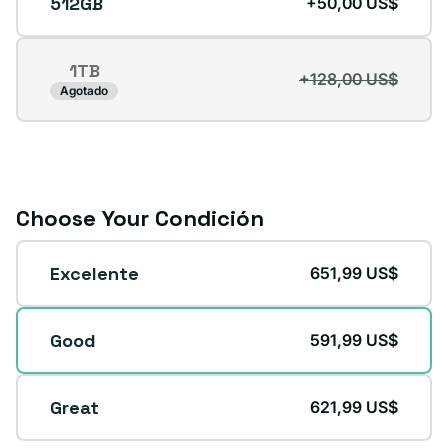
512GB
+50,00 US$
1TB
+128,00 US$
Variante
Agotado
agotada
o
no
disponible
Choose Your Condición
Condición
Excelente
651,99 US$
Good
591,99 US$
Great
621,99 US$