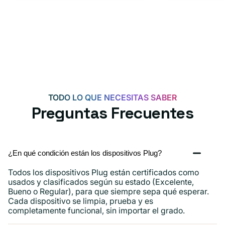
C
USB-
C
de
20
W
para
Android,
TODO LO QUE NECESITAS SABER
iPhone
Preguntas Frecuentes
15,
iPad
y
¿En qué condición están los dispositivos Plug?
más.
Todos los dispositivos Plug están certificados como
usados ​​y clasificados según su estado (Excelente,
Bueno o Regular), para que siempre sepa qué esperar.
Cada dispositivo se limpia, prueba y es
completamente funcional, sin importar el grado.