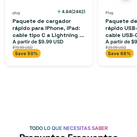
tipo
pies:
C
cable
2442
4.84
(2442)
plug
Plug
reseñas
a
USB-
Paquete de cargador
Paquete de
totales
Lightning
C
rápido para iPhone, iPad:
rápido USB-
cable tipo C a Lightning (1
cable USB-
(1
a
m) + adaptador tipo C
A partir de $9.99 USD
adaptador 
A partir de $
Precio
Precio
Precio
m)
USB-
$19.99 USD
$29.99 USD
para Androi
de
habitual
de
+
C
Save 50%
Save 66%
oferta
iPad y más.
oferta
adaptador
+
tipo
adaptador
C
USB-
C
de
20
W
para
Android,
TODO LO QUE NECESITAS SABER
iPhone