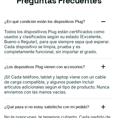
Preguntas Frecuentes
15,
iPad
y
¿En qué condición están los dispositivos Plug?
más.
Todos los dispositivos Plug están certificados como
usados ​​y clasificados según su estado (Excelente,
Bueno o Regular), para que siempre sepa qué esperar.
Cada dispositivo se limpia, prueba y es
completamente funcional, sin importar el grado.
¿Los dispositivos Plug vienen con accesorios?
¡Sí! Cada teléfono, tablet y laptop viene con un cable
de carga compatible, y algunos pueden incluir
artículos adicionales según el tipo de producto. Nunca
enviamos con las manos vacías.
¿Qué pasa si no estoy satisfecho con mi pedido?
No te preocupes, te tenemos cubierto. Cada pedido de