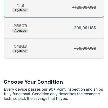
o
1TB
no
+120,00 US$
Variante
Agotado
disponible
agotada
o
256GB
no
299,99 US$
Variante
Agotado
disponible
agotada
o
512GB
no
+50,00 US$
Variante
Agotado
disponible
agotada
o
no
disponible
Choose Your Condition
Every device passes our 90+ Point Inspection and ships
fully functional. Condition only describes the cosmetic
look, so pick the savings that fit you.