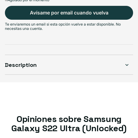
Avísame por email cuando vuelva
Te enviaremos un email si esta opción vuelve a estar disponible. No
necesitas una cuenta.
Select Condition
Good
Agotado
Variante agotada o no disponible
Visible scratches or dents; works like new. Backed by a 1-year warranty.
Description
Opiniones sobre Samsung
Galaxy S22 Ultra (Unlocked)