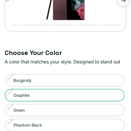
de
1
/
19
Choose Your Color
A color that matches your style. Designed to stand out
Color:
Burgandy
Graphite
Variante
agotada
Graphite
Variante
o
agotada
no
Green
Variante
o
disponible
agotada
no
Phantom Black
Variante
o
disponible