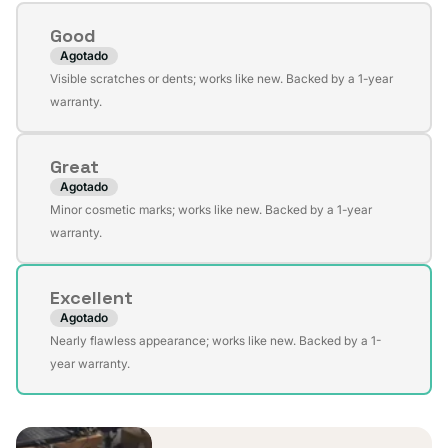
Condition
Good
Agotado
Variante
Visible scratches or dents; works like new. Backed by a 1-year
agotada
warranty.
o
no
Great
disponible
Agotado
Variante
Minor cosmetic marks; works like new. Backed by a 1-year
agotada
warranty.
o
no
Excellent
disponible
Agotado
Variante
Nearly flawless appearance; works like new. Backed by a 1-
agotada
year warranty.
o
no
disponible