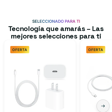
SELECCIONADO PARA TI
Tecnología que amarás – Las
mejores selecciones para ti
OFERTA
OFERTA
Paquete
Paquete
de
de
cargador
cargador
rápido
rápido
para
USB-
iPhone,
C
iPad:
de
cable
3