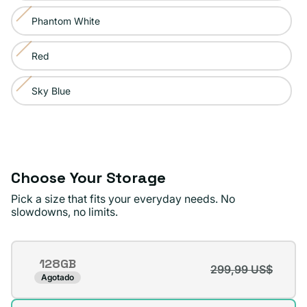
agotada
no
Phantom White
Variante
o
disponible
agotada
no
Red
Variante
o
disponible
agotada
no
Sky Blue
Variante
o
disponible
agotada
no
o
disponible
no
disponible
Choose Your Storage
Pick a size that fits your everyday needs. No
slowdowns, no limits.
Storage
128GB
299,99 US$
Variante
Agotado
agotada