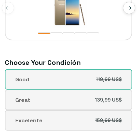
de
1
/
5
Choose Your Condición
Condición
Good
119,99 US$
Variante
agotada
o
Great
139,99 US$
Variante
no
agotada
disponible
o
Excelente
159,99 US$
Variante
no
agotada
disponible