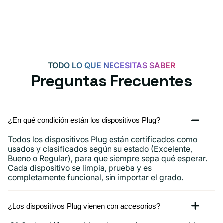
de
20
W
para
Android,
TODO LO QUE NECESITAS SABER
iPhone
Preguntas Frecuentes
15,
iPad
y
¿En qué condición están los dispositivos Plug?
más.
Todos los dispositivos Plug están certificados como
usados ​​y clasificados según su estado (Excelente,
Bueno o Regular), para que siempre sepa qué esperar.
Cada dispositivo se limpia, prueba y es
completamente funcional, sin importar el grado.
¿Los dispositivos Plug vienen con accesorios?