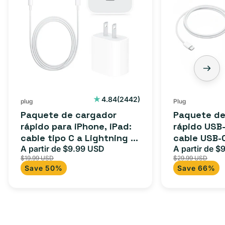
cargador
cargador
rápido
rápido
para
USB-
iPhone,
C
iPad:
de
cable
3
tipo
pies:
C
cable
2442
4.84
(2442)
plug
Plug
reseñas
a
USB-
Paquete de cargador
Paquete de
totales
Lightning
C
rápido para iPhone, iPad:
rápido USB-
cable tipo C a Lightning (1
cable USB-
(1
a
m) + adaptador tipo C
A partir de $9.99 USD
adaptador 
A partir de $
Precio
Precio
Precio
m)
USB-
$19.99 USD
$29.99 USD
para Androi
de
habitual
de
+
C
Save 50%
Save 66%
oferta
iPad y más.
oferta
adaptador
+
tipo
adaptador
C
USB-
C