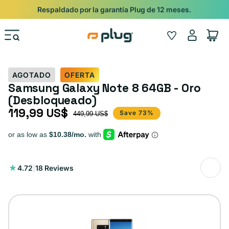
Ir al contenido
Shop
Pide con Entrega Nocturna para recibir antes del 24/12.
Iniciar
Wishlist
Carrito
sesión
AGOTADO
OFERTA
Samsung Galaxy Note 8 64GB - Oro
(Desbloqueado)
119,99 US$
Precio de oferta
Precio habitual
Save 73%
449,99 US$
18
4.72
|
18 Reviews
reseñas
totales