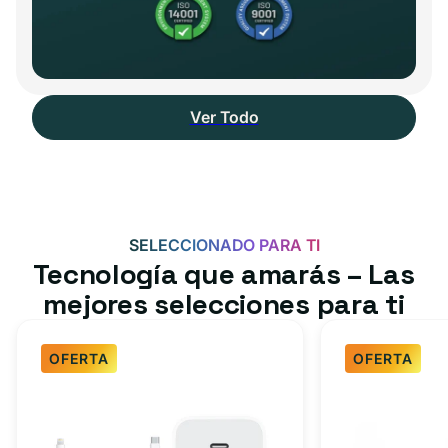
Ver Todo
SELECCIONADO PARA TI
Tecnología que amarás – Las
mejores selecciones para ti
OFERTA
OFERTA
Paquete
Paquete
de
de