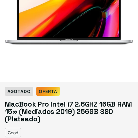
Select Condición
AGOTADO
OFERTA
Good
Great
Excelente
MacBook Pro Intel i7 2.6GHZ 16GB RAM
Variante agotada o no disponible
Variante agotada o no disponible
Variante agotada o no d
$449.99
$469.99
$489.99
15» (Mediados 2019) 256GB SSD
(Plateado)
Good