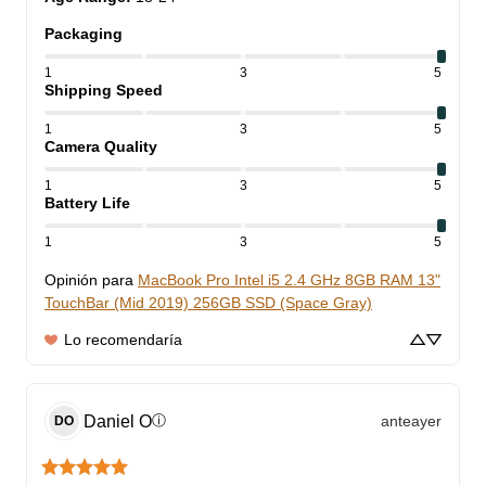
Packaging
1
3
5
Shipping Speed
1
3
5
Camera Quality
1
3
5
Battery Life
1
3
5
Opinión para
MacBook Pro Intel i5 2.4 GHz 8GB RAM 13"
TouchBar (Mid 2019) 256GB SSD (Space Gray)
Lo recomendaría
Daniel
O
anteayer
ⓘ
DO