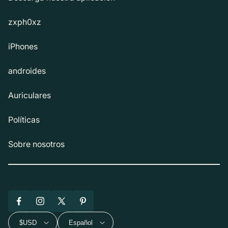
zxph0xz
iPhones
androides
Auriculares
Políticas
Sobre nosotros
Facebook
Instagram
X
Pinterest
(Twitter)
$USD
Español