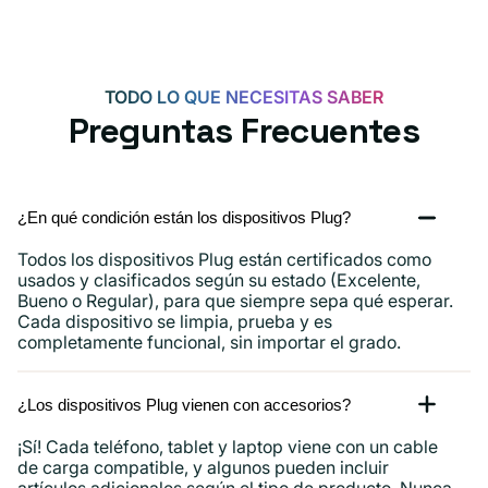
W
para
Android,
TODO LO QUE NECESITAS SABER
iPhone
Preguntas Frecuentes
15,
iPad
y
¿En qué condición están los dispositivos Plug?
más.
Todos los dispositivos Plug están certificados como
usados ​​y clasificados según su estado (Excelente,
Bueno o Regular), para que siempre sepa qué esperar.
Cada dispositivo se limpia, prueba y es
completamente funcional, sin importar el grado.
¿Los dispositivos Plug vienen con accesorios?
¡Sí! Cada teléfono, tablet y laptop viene con un cable
de carga compatible, y algunos pueden incluir
artículos adicionales según el tipo de producto. Nunca