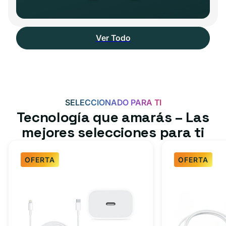
Ver Todo
SELECCIONADO PARA TI
Tecnología que amarás – Las
mejores selecciones para ti
OFERTA
OFERTA
Paquete
Paquete
de
de
cargador
cargador
rápido
rápido