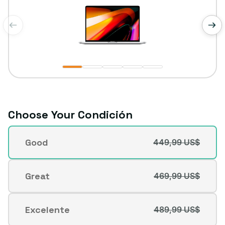
de
1
/
5
Choose Your Condición
Condición
Good
449,99 US$
Variante
agotada
o
Great
469,99 US$
Variante
no
agotada
disponible
o
Excelente
489,99 US$
Variante
no