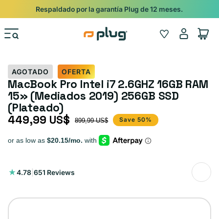
Ir al contenido
Shop
Pide con Entrega Nocturna para recibir antes del 24/12.
Iniciar
Wishlist
Carrito
sesión
AGOTADO
OFERTA
MacBook Pro Intel i7 2.6GHZ 16GB RAM
15» (Mediados 2019) 256GB SSD
(Plateado)
449,99 US$
Precio de oferta
Precio habitual
Save 50%
899,99 US$
651
4.78
|
651 Reviews
reseñas
totales