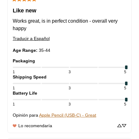
Like new
Works great, is in perfect condition - overall very 
happy
Traducir a Español
Age Range
:
35-44
Packaging
1
3
5
Shipping Speed
1
3
5
Battery Life
1
3
5
Opinión para
Apple Pencil (USB-C) - Great
Lo recomendaría