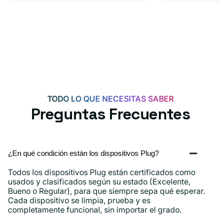
tipo
adaptador
C
USB-
C
de
20
W
para
Android,
TODO LO QUE NECESITAS SABER
iPhone
Preguntas Frecuentes
15,
iPad
y
¿En qué condición están los dispositivos Plug?
más.
Todos los dispositivos Plug están certificados como
usados ​​y clasificados según su estado (Excelente,
Bueno o Regular), para que siempre sepa qué esperar.
Cada dispositivo se limpia, prueba y es
completamente funcional, sin importar el grado.