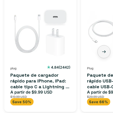
Paquete
Paquete
de
de
cargador
cargador
rápido
rápido
para
USB-
iPhone,
C
iPad:
de
cable
3
tipo
pies:
C
cable
2442
4.84
(2442)
plug
Plug
reseñas
a
USB-
Paquete de cargador
Paquete de
totales
Lightning
C
rápido para iPhone, iPad:
rápido USB-
cable tipo C a Lightning (1
cable USB-
(1
a
m) + adaptador tipo C
A partir de $9.99 USD
adaptador 
A partir de $
Precio
Precio
Precio
m)
USB-
$19.99 USD
$29.99 USD
para Androi
de
habitual
de
+
C
Save 50%
Save 66%
oferta
iPad y más.
oferta
adaptador
+