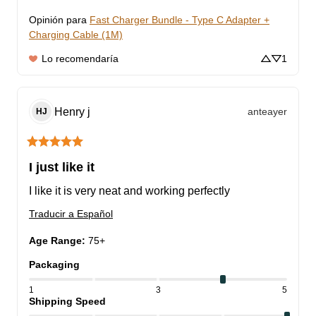
Opinión para
Fast Charger Bundle - Type C Adapter +
Charging Cable (1M)
Lo recomendaría
1
Henry
j
anteayer
HJ
I just like it
I like it is very neat and working perfectly
Traducir a Español
Age Range
:
75+
Packaging
1
3
5
Shipping Speed