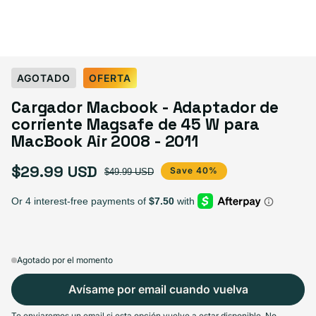
AGOTADO
OFERTA
Cargador Macbook - Adaptador de
corriente Magsafe de 45 W para
MacBook Air 2008 - 2011
$29.99 USD
Precio de oferta
Precio habitual
Save 40%
$49.99 USD
Agotado por el momento
Avísame por email cuando vuelva
Te enviaremos un email si esta opción vuelve a estar disponible. No