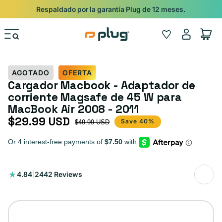
Ir al contenido
Shop
Pide con Entrega Nocturna para recibir antes del 24/12.
Iniciar
Wishlist
Carrito
sesión
AGOTADO
OFERTA
Cargador Macbook - Adaptador de
corriente Magsafe de 45 W para
MacBook Air 2008 - 2011
$29.99 USD
Precio de oferta
Precio habitual
Save 40%
$49.99 USD
2442
4.84
|
2442 Reviews
reseñas
totales