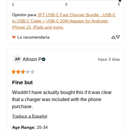
1
3
5
Opinión para
3FT USB-C Fast Charger Bundle - USB-C
to USB-C Cable + USB-C 20W Adapter for Androids,
iPhone 15, iPads and more.
Lo recomendaría
Allison
P
hace 3 días
AP
Fine but
Wouldn't have actually bought this if it was clear 
that a charger was included with the phone 
purchase.
Traducir a Español
Age Range
:
25-34