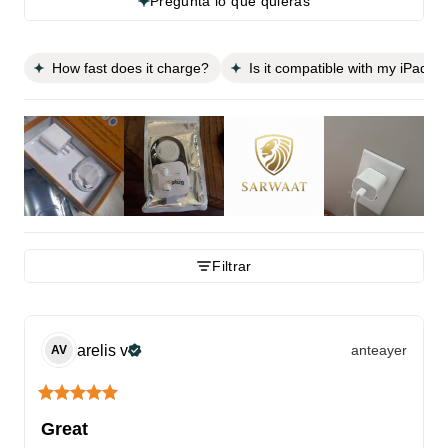
Pregunta lo que quieras
How fast does it charge?
Is it compatible with my iPad A
Filtrar
arelis
v
anteayer
AV
Great