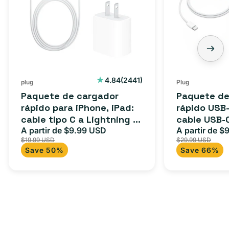
2441
4.84
(2441)
plug
Plug
reseñas
Paquete de cargador
Paquete de
totales
rápido para iPhone, iPad:
rápido USB-
cable tipo C a Lightning (1
cable USB-
m) + adaptador tipo C
A partir de $9.99 USD
adaptador 
A partir de $
Precio
Precio
Precio
$19.99 USD
$29.99 USD
para Androi
de
habitual
de
Save 50%
Save 66%
oferta
iPad y más.
oferta