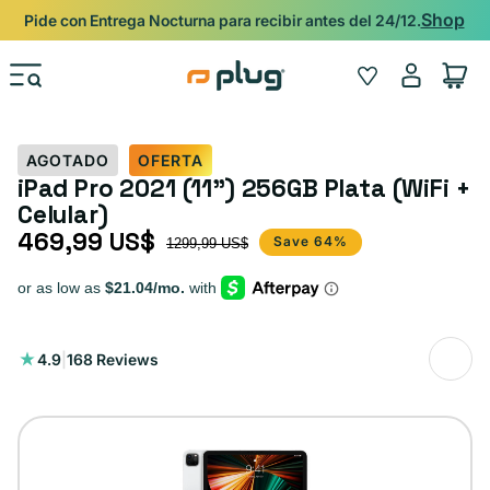
Ir al contenido
Shop
Pide con Entrega Nocturna para recibir antes del 24/12.
Iniciar
Wishlist
Carrito
sesión
AGOTADO
OFERTA
iPad Pro 2021 (11") 256GB Plata (WiFi +
Celular)
469,99 US$
Precio de oferta
Precio habitual
Save 64%
1299,99 US$
168
4.9
|
168 Reviews
reseñas
totales