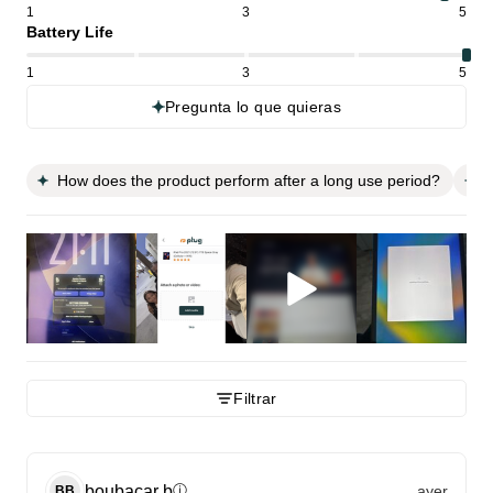
1
3
5
Battery Life
1
3
5
Pregunta lo que quieras
How does the product perform after a long use period?
W
Filtrar
boubacar
b
ayer
ⓘ
BB