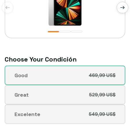
de
1
/
3
Choose Your Condición
Condición
Good
469,99 US$
Variante
agotada
o
Great
529,99 US$
Variante
no
agotada
disponible
o
Excelente
549,99 US$
Variante
no
agotada
disponible