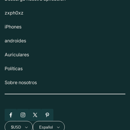
zxph0xz
iPhones
androides
Auriculares
Políticas
Sobre nosotros
Facebook
Instagram
X
Pinterest
(Twitter)
$USD
Español