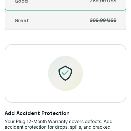
Good
289,99 US$
Variante
no
agotada
disponible
o
Great
309,99 US$
Variante
no
agotada
disponible
o
no
disponible
Add Accident Protection
Your Plug 12-Month Warranty covers defects. Add
accident protection for drops, spills, and cracked