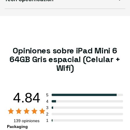
Excelente
Good
Great
Variante agotada o no disponible
Variante agotada o no disponible
Variante agotada o no d
$329.99
$289.99
$309.99
Opiniones sobre iPad Mini 6
64GB Gris espacial (Celular +
Wifi)
4.84
5
4
3
2
1
139 opiniones
Packaging