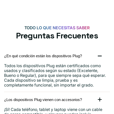
20
W
para
Android,
TODO LO QUE NECESITAS SABER
iPhone
Preguntas Frecuentes
15,
iPad
y
¿En qué condición están los dispositivos Plug?
más.
Todos los dispositivos Plug están certificados como
usados ​​y clasificados según su estado (Excelente,
Bueno o Regular), para que siempre sepa qué esperar.
Cada dispositivo se limpia, prueba y es
completamente funcional, sin importar el grado.
¿Los dispositivos Plug vienen con accesorios?
¡Sí! Cada teléfono, tablet y laptop viene con un cable