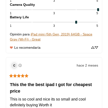
1
3
5
Camera Quality
1
3
5
Battery Life
1
3
5
Opinión para
iPad mini (5th Gen, 2019) 64GB - Space
Gray (Wi-Fi) - Great
Lo recomendaría
hace 2 meses
ⓘ
C
This the the best ipad I got for cheapest
price
This is so cool and nice its so small and cool 
definitely buying Worth it