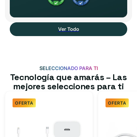
Ver Todo
SELECCIONADO PARA TI
Tecnología que amarás – Las
mejores selecciones para ti
OFERTA
OFERTA
Paquete
Paquete
de
de
cargador
cargador