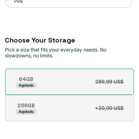
Pink
Variante
o
disponible
agotada
no
o
disponible
no
disponible
Choose Your Storage
Pick a size that fits your everyday needs. No
slowdowns, no limits.
Storage
64GB
289,99 US$
Variante
Agotado
agotada
o
256GB
no
+20,00 US$
Variante
Agotado
disponible
agotada
o
no