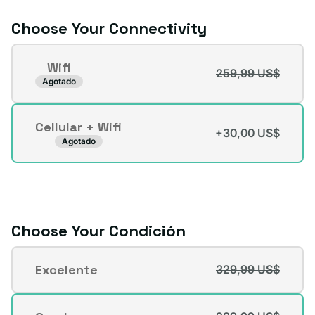
disponible
Choose Your Connectivity
Connectivity
Wifi
259,99 US$
Variante
Agotado
agotada
o
Cellular + Wifi
no
+30,00 US$
Variante
Agotado
disponible
agotada
o
no
disponible
Choose Your Condición
Condición
Excelente
329,99 US$
Variante
agotada
o