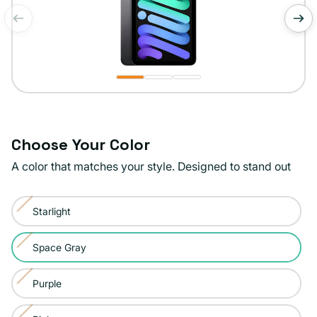
de
1
/
3
Choose Your Color
A color that matches your style. Designed to stand out
Color:
Starlight
Space
Variante
Gray
agotada
Space Gray
Variante
o
agotada
no
Purple
Variante
o
disponible
agotada
no