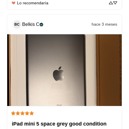
Lo recomendaría
Belkis
C
hace 3 meses
BC
iPad mini 5 space grey good condition