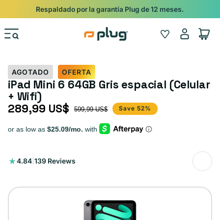
Ir al contenido
Respaldado por la garantía Plug de 12 meses.
Iniciar
Wishlist
Carrito
sesión
AGOTADO
OFERTA
iPad Mini 6 64GB Gris espacial (Celular
+ Wifi)
289,99 US$
Precio de oferta
Precio habitual
Save 52%
599,99 US$
139
4.84
|
139 Reviews
reseñas
totales