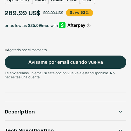
289,99 US$
Select Storage
Precio de oferta
Precio habitual
Save 52%
599,99 US$
64GB
256GB
Agotado
Agotado
Variante agotada o no disponible
Variante agotada o no disponible
289,99 US$
+20,00 US$
Agotado por el momento
Avísame por email cuando vuelva
Select Connectivity
Te enviaremos un email si esta opción vuelve a estar disponible. No
necesitas una cuenta.
Wifi
Cellular + Wifi
Agotado
Agotado
Variante agotada o no disponible
Variante agotada o no disponible
259,99 US$
+30,00 US$
Description
Select Condición
Tech Specification