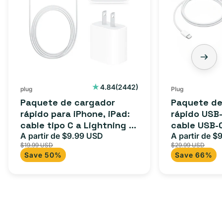
rápido
rápido
para
USB-
iPhone,
C
iPad:
de
cable
3
tipo
pies:
C
cable
2442
4.84
(2442)
plug
Plug
reseñas
a
USB-
Paquete de cargador
Paquete de
totales
Lightning
C
rápido para iPhone, iPad:
rápido USB-
cable tipo C a Lightning (1
cable USB-
(1
a
m) + adaptador tipo C
A partir de $9.99 USD
adaptador 
A partir de $
Precio
Precio
Precio
m)
USB-
$19.99 USD
$29.99 USD
para Androi
de
habitual
de
+
C
Save 50%
Save 66%
oferta
iPad y más.
oferta
adaptador
+
tipo
adaptador
C
USB-
C
de