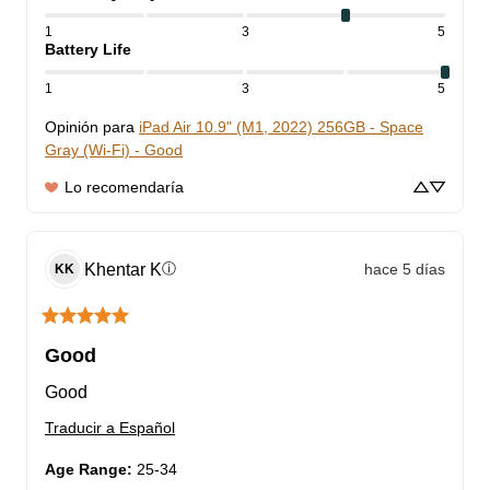
1
3
5
Battery Life
1
3
5
Opinión para
iPad Air 10.9" (M1, 2022) 256GB - Space
Gray (Wi-Fi) - Good
Lo recomendaría
Khentar
K
hace 5 días
ⓘ
KK
Good
Good
Traducir a Español
Age Range
:
25-34