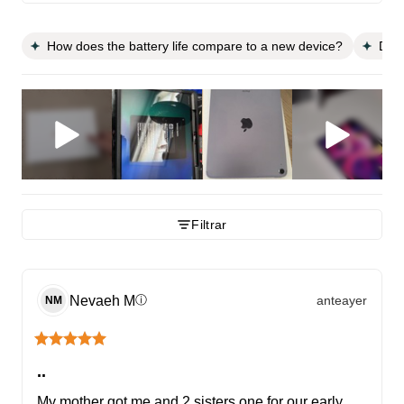
How does the battery life compare to a new device?
Does
Filtrar
Nevaeh
M
anteayer
ⓘ
NM
..
My mother got me and 2 sisters one for our early 