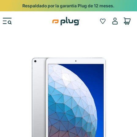
Ir al contenido
Respaldado por la garantía Plug de 12 meses.
Iniciar
Wishlist
Carrito
sesión
Ir directamente a la información del producto