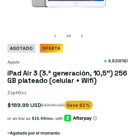
de
1
/
5
AGOTADO
OFERTA
616
4.83
(616)
Apple
reseñas
iPad Air 3 (3.ª generación, 10,5") 256
totales
GB plateado (celular + Wifi)
Zxph0xz
$189.99 USD
Save 62%
$499.99 USD
Precio
Precio
de
habitual
oferta
Agotado por el momento