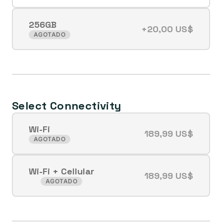
256GB
+20,00 US$
Variante
AGOTADO
agotada
o
no
disponible
Select Connectivity
Wi-Fi
189,99 US$
Variante
AGOTADO
agotada
o
Wi-Fi + Cellular
no
189,99 US$
Variante
AGOTADO
disponible
agotada
o
no