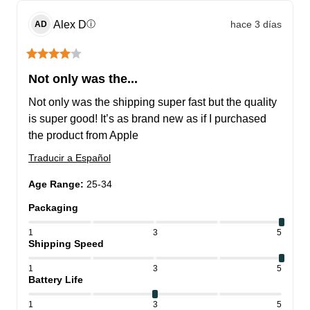
Alex
D
hace 3 días
ⓘ
AD
Not only was the...
Not only was the shipping super fast but the quality 
is super good! It’s as brand new as if I purchased 
the product from Apple
Traducir a Español
Age Range
:
25-34
Packaging
1
3
5
Shipping Speed
1
3
5
Battery Life
1
3
5