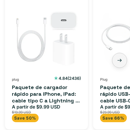
2436
4.84
(2436)
plug
Plug
reseñas
Paquete de cargador
Paquete de
totales
rápido para iPhone, iPad:
rápido USB-
cable tipo C a Lightning (1
cable USB-
m) + adaptador tipo C
A partir de $9.99 USD
adaptador 
A partir de $
Precio
Precio
Precio
$19.99 USD
$29.99 USD
para Androi
de
habitual
de
Save 50%
Save 66%
oferta
iPad y más.
oferta