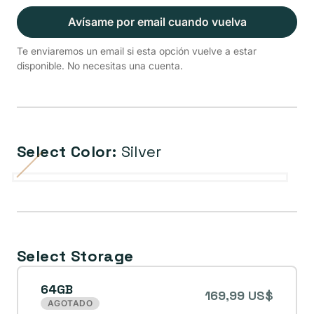
Avísame por email cuando vuelva
Te enviaremos un email si esta opción vuelve a estar
disponible. No necesitas una cuenta.
Select Color:
Silver
Gold
Silver
Space
Variante
Gray
agotada
o
no
Select Storage
disponible
64GB
169,99 US$
AGOTADO