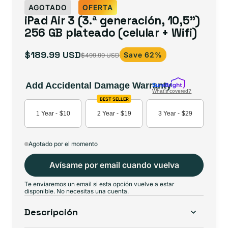
AGOTADO
OFERTA
iPad Air 3 (3.ª generación, 10,5")
256 GB plateado (celular + Wifi)
$189.99 USD
Save 62%
$499.99 USD
Precio
Precio
de
habitual
oferta
Add Accidental Damage Warranty
What's covered?
BEST SELLER
1 Year -
$10
2 Year -
$19
3 Year -
$29
Agotado por el momento
Avísame por email cuando vuelva
Te enviaremos un email si esta opción vuelve a estar
disponible. No necesitas una cuenta.
Descripción