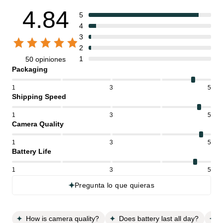
4.84
5
4
3
2
1
50 opiniones
Packaging
1
3
5
Shipping Speed
1
3
5
Camera Quality
1
3
5
Battery Life
1
3
5
Pregunta lo que quieras
How is camera quality?
Does battery last all day?
D