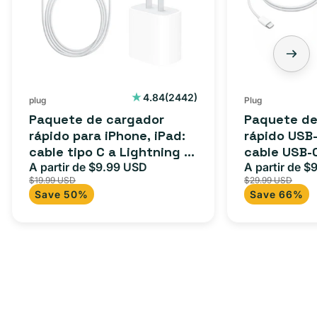
2442
4.84
(2442)
plug
Plug
reseñas
Paquete de cargador
Paquete de
totales
rápido para iPhone, iPad:
rápido USB-
cable tipo C a Lightning (1
cable USB-
m) + adaptador tipo C
A partir de $9.99 USD
adaptador 
A partir de $
Precio
Precio
Precio
$19.99 USD
$29.99 USD
para Androi
de
habitual
de
Save 50%
Save 66%
oferta
iPad y más.
oferta