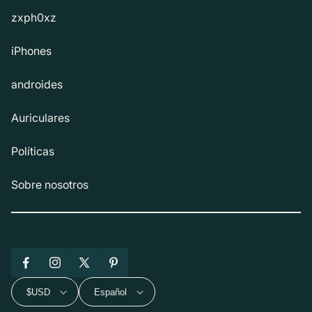
zxph0xz
iPhones
androides
Auriculares
Políticas
Sobre nosotros
Facebook
Instagram
X
Pinterest
(Twitter)
$USD
Español