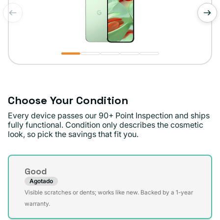
de
1
/
5
Choose Your Condition
Every device passes our 90+ Point Inspection and ships
fully functional. Condition only describes the cosmetic
look, so pick the savings that fit you.
Condition
Good
Agotado
Variante
Visible scratches or dents; works like new. Backed by a 1-year
agotada
warranty.
o