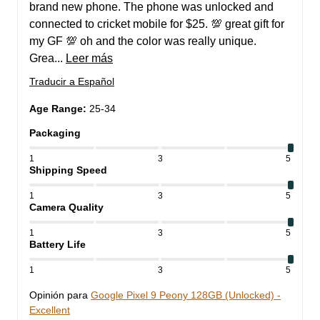
brand new phone. The phone was unlocked and 
connected to cricket mobile for $25. 💯 great gift for 
my GF 💯 oh and the color was really unique. 
Grea... 
Leer más
Traducir a Español
Age Range
:
25-34
Packaging
1
3
5
Shipping Speed
1
3
5
Camera Quality
1
3
5
Battery Life
1
3
5
Opinión para
Google Pixel 9 Peony 128GB (Unlocked) -
Excellent