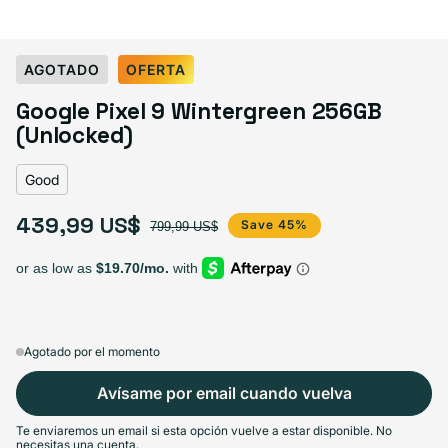
Select Condition
AGOTADO
OFERTA
Google Pixel 9 Wintergreen 256GB
Good
Agotado
(Unlocked)
Variante agotada o no disponible
Visible scratches or dents; works like new. Backed by a 1-year warranty.
Good
439,99 US$
Precio de oferta
Precio habitual
Save 45%
799,99 US$
Agotado por el momento
Avísame por email cuando vuelva
Te enviaremos un email si esta opción vuelve a estar disponible. No
necesitas una cuenta.