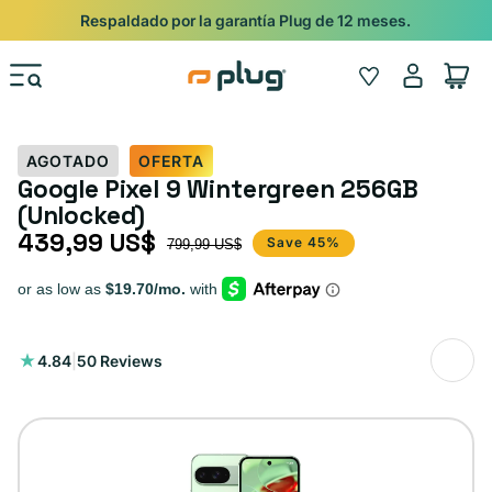
Ir al contenido
Shop
Pide con Entrega Nocturna para recibir antes del 24/12.
Iniciar
Wishlist
Carrito
sesión
AGOTADO
OFERTA
Google Pixel 9 Wintergreen 256GB
(Unlocked)
439,99 US$
Precio de oferta
Precio habitual
Save 45%
799,99 US$
50
4.84
|
50 Reviews
reseñas
totales