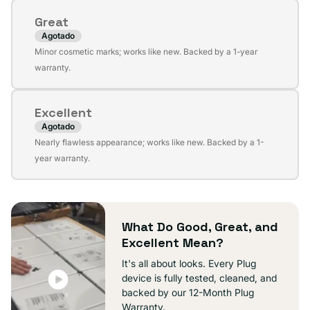
no
Great
disponible
Agotado
Variante
Minor cosmetic marks; works like new. Backed by a 1-year
agotada
warranty.
o
no
Excellent
disponible
Agotado
Variante
Nearly flawless appearance; works like new. Backed by a 1-
agotada
year warranty.
o
no
disponible
What Do Good, Great, and
Excellent Mean?
It's all about looks. Every Plug
device is fully tested, cleaned, and
backed by our 12-Month Plug
Warranty.