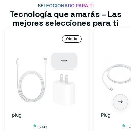
SELECCIONADO PARA TI
Tecnología que amarás – Las
mejores selecciones para ti
Oferta
plug
Plug
2441
(2441)
(2