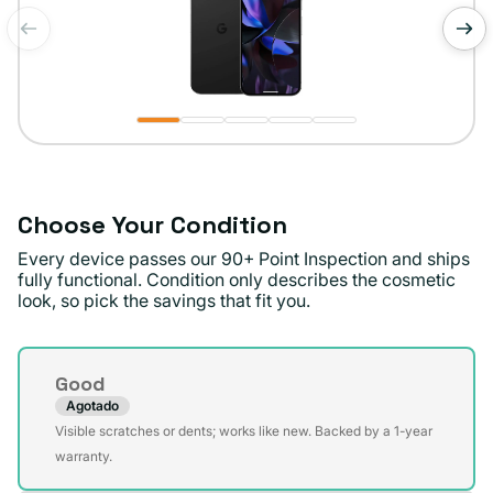
de
1
/
5
Choose Your Condition
Every device passes our 90+ Point Inspection and ships
fully functional. Condition only describes the cosmetic
look, so pick the savings that fit you.
Condition
Good
Agotado
Variante
Visible scratches or dents; works like new. Backed by a 1-year
agotada
warranty.
o