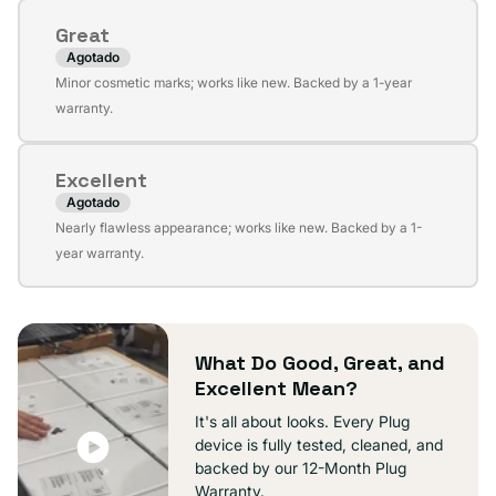
no
Great
disponible
Agotado
Variante
Minor cosmetic marks; works like new. Backed by a 1-year
agotada
warranty.
o
no
Excellent
disponible
Agotado
Variante
Nearly flawless appearance; works like new. Backed by a 1-
agotada
year warranty.
o
no
disponible
What Do Good, Great, and
Excellent Mean?
It's all about looks. Every Plug
device is fully tested, cleaned, and
backed by our 12-Month Plug
Warranty.