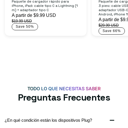
reseñas
Paquete de cargador rápido para
Paquete de carg
iPhone, iPad: cable tipo C a Lightning (1
3 pies: cable US
totales
m) + adaptador tipo C
adaptador USB-C
Android, iPhone 1
Precio
A partir de $9.99 USD
Precio
Precio
A partir de $
$19.99 USD
de
habitual
$29.99 USD
de
Save 50%
oferta
Save 66%
oferta
TODO LO QUE NECESITAS SABER
Preguntas Frecuentes
¿En qué condición están los dispositivos Plug?