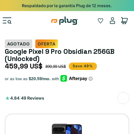
Ir al contenido
Shop
Pide con Entrega Nocturna para recibir antes del 24/12.
Iniciar
Wishlist
Carrito
sesión
AGOTADO
OFERTA
Google Pixel 9 Pro Obsidian 256GB
(Unlocked)
459,99 US$
Precio de oferta
Precio habitual
Save 49%
899,99 US$
49
4.84
|
49 Reviews
reseñas
totales