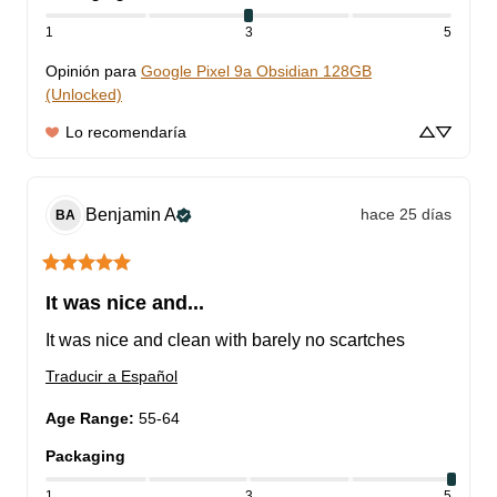
1
3
5
Opinión para
Google Pixel 9a Obsidian 128GB
(Unlocked)
Lo recomendaría
Benjamin
A
hace 25 días
BA
It was nice and...
It was nice and clean with barely no scartches
Traducir a Español
Age Range
:
55-64
Packaging
1
3
5