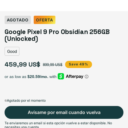
Select Condition
AGOTADO
OFERTA
Google Pixel 9 Pro Obsidian 256GB
Good
Agotado
(Unlocked)
Variante agotada o no disponible
Visible scratches or dents; works like new. Backed by a 1-year warranty.
Good
459,99 US$
Precio de oferta
Precio habitual
Save 49%
899,99 US$
Agotado por el momento
Avísame por email cuando vuelva
Te enviaremos un email si esta opción vuelve a estar disponible. No
necesitas una cuenta.