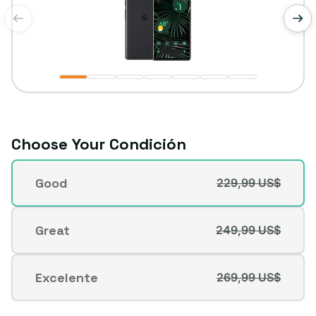
de
1
/
7
Choose Your Condición
Condición
Good
229,99 US$
Variante
agotada
o
Great
249,99 US$
Variante
no
agotada
disponible
o
Excelente
269,99 US$
Variante
no
agotada
disponible