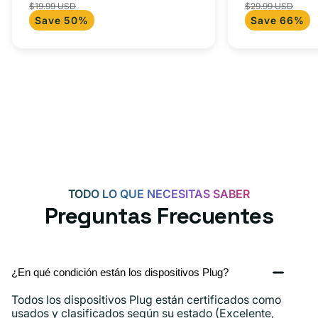
$19.99 USD
$29.99 USD
para Androi
de
habitual
de
+
C
Save 50%
Save 66%
oferta
iPad y más.
oferta
adaptador
+
tipo
adaptador
C
USB-
C
de
20
W
para
Android,
TODO LO QUE NECESITAS SABER
iPhone
Preguntas Frecuentes
15,
iPad
y
¿En qué condición están los dispositivos Plug?
más.
Todos los dispositivos Plug están certificados como
usados ​​y clasificados según su estado (Excelente,