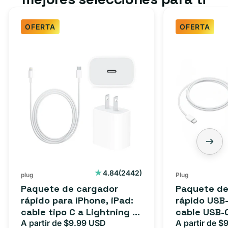
OFERTA
OFERTA
Paquete
Paquete
de
de
cargador
cargador
rápido
rápido
para
USB-
iPhone,
C
iPad:
de
cable
3
tipo
pies:
C
cable
2442
4.84
(2442)
plug
Plug
reseñas
a
USB-
Paquete de cargador
Paquete de
totales
Lightning
C
rápido para iPhone, iPad:
rápido USB-
cable tipo C a Lightning (1
cable USB-
(1
a
m) + adaptador tipo C
A partir de $9.99 USD
adaptador 
A partir de $
Precio
Precio
Precio
m)
USB-