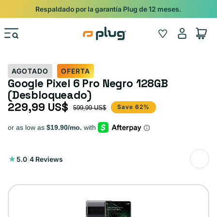
Ir al contenido
Respaldado por la garantía Plug de 12 meses.
Iniciar
Wishlist
Carrito
sesión
AGOTADO
OFERTA
Google Pixel 6 Pro Negro 128GB
(Desbloqueado)
229,99 US$
Precio de oferta
Precio habitual
Save 62%
599,99 US$
4
5.0
|
4 Reviews
reseñas
totales