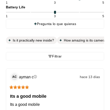
1
3
5
Battery Life
1
3
5
Pregunta lo que quieras
Is it practically new inside?
How amazing is its camera qu
Filtrar
ayman
c
hace 13 días
ⓘ
AC
Its a good mobile
Its a good mobile