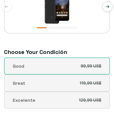
de
1
/
4
Choose Your Condición
Condición
Good
99,99 US$
Variante
agotada
o
Great
119,99 US$
Variante
no
agotada
disponible
o
Excelente
129,99 US$
Variante
no
agotada
disponible