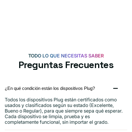
C
USB-
C
de
20
W
para
Android,
TODO LO QUE NECESITAS SABER
iPhone
Preguntas Frecuentes
15,
iPad
y
¿En qué condición están los dispositivos Plug?
más.
Todos los dispositivos Plug están certificados como
usados ​​y clasificados según su estado (Excelente,
Bueno o Regular), para que siempre sepa qué esperar.
Cada dispositivo se limpia, prueba y es
completamente funcional, sin importar el grado.