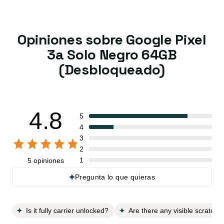
Opiniones sobre Google Pixel
3a Solo Negro 64GB
(Desbloqueado)
4.8
5
4
3
2
1
5 opiniones
Pregunta lo que quieras
Is it fully carrier unlocked?
Are there any visible scratche