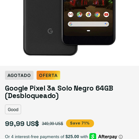
Select Condición
AGOTADO
OFERTA
Good
Great
Excelente
Google Pixel 3a Solo Negro 64GB
Variante agotada o no disponible
Variante agotada o no disponible
Variante agotada o no dis
$99.99
$119.99
$129.99
(Desbloqueado)
Good
99,99 US$
Precio de oferta
Precio habitual
Save 71%
349,99 US$