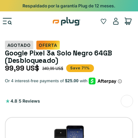
Ir al contenido
Shop
Pide con Entrega Nocturna para recibir antes del 24/12.
Iniciar
Wishlist
Carrito
sesión
AGOTADO
OFERTA
Google Pixel 3a Solo Negro 64GB
(Desbloqueado)
99,99 US$
Precio de oferta
Precio habitual
Save 71%
349,99 US$
5
4.8
|
5 Reviews
reseñas
totales