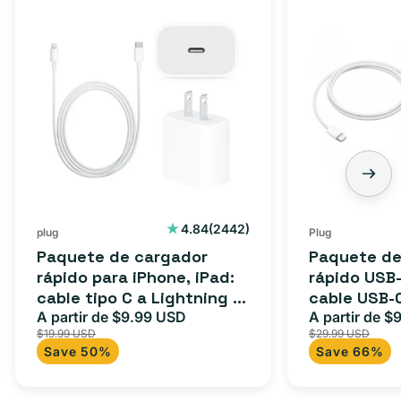
Paquete
Paquete
de
de
cargador
cargador
rápido
rápido
para
USB-
iPhone,
C
iPad:
de
cable
3
tipo
pies:
C
cable
2442
4.84
(2442)
plug
Plug
reseñas
a
USB-
Paquete de cargador
Paquete de
totales
Lightning
C
rápido para iPhone, iPad:
rápido USB-
cable tipo C a Lightning (1
cable USB-
(1
a
m) + adaptador tipo C
A partir de $9.99 USD
adaptador 
A partir de $
Precio
Precio
Precio
m)
USB-
$19.99 USD
$29.99 USD
para Androi
de
habitual
de
+
C
Save 50%
Save 66%
oferta
iPad y más.
oferta
adaptador
+
tipo
adaptador