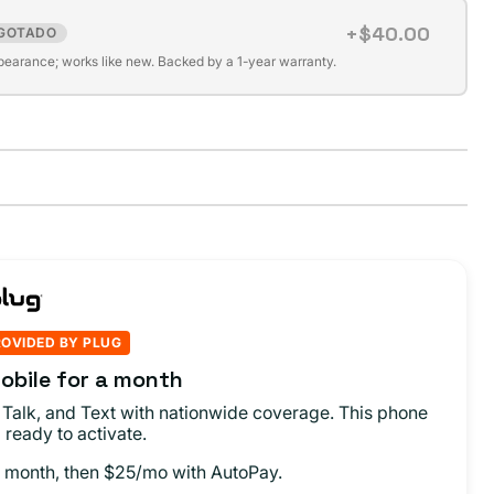
+$40.00
GOTADO
pearance; works like new. Backed by a 1-year warranty.
ROVIDED BY PLUG
obile for a month
 Talk, and Text with nationwide coverage. This phone
 ready to activate.
st month, then $25/mo with AutoPay.