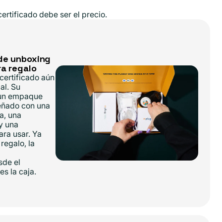
rtificado debe ser el precio.
de unboxing
ra regalo
 certificado aún
al. Su
n un empaque
eñado con una
a, una
y una
ara usar. Ya
 regalo, la
sde el
s la caja.