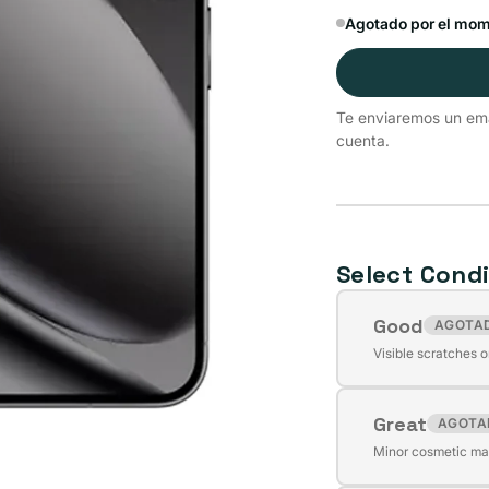
Agotado por el mo
Te enviaremos un emai
cuenta.
Select Condi
Good
AGOTA
Variante
Visible scratches o
agotada
o
Great
no
AGOTA
Variante
disponible
Minor cosmetic mar
agotada