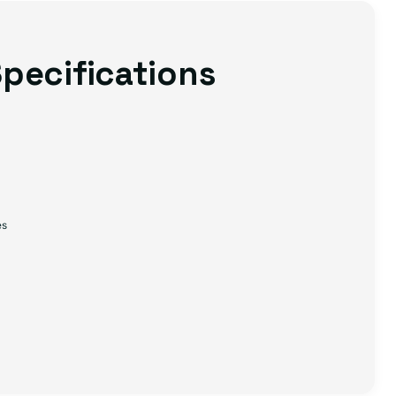
pecifications
es