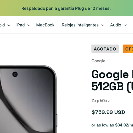
Respaldado por la garantía Plug de 12 meses.
oid
iPad
MacBook
Relojes inteligentes
Audio
AGOTADO
OF
Google
Google 
512GB (
Zxph0xz
$759.99 USD
Precio
habitual