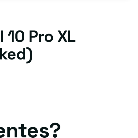
 10 Pro XL
cked)
entes?