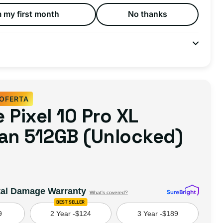
 my first month
No thanks
OFERTA
 Pixel 10 Pro XL
an 512GB (Unlocked)
tal Damage Warranty
What's covered?
BEST SELLER
9
2 Year -
$124
3 Year -
$189