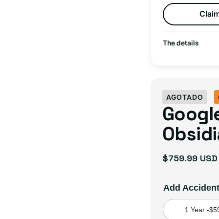
Claim
The details
AGOTADO
Google
Obsidi
$759.99 USD
Precio
habitual
Add Acciden
1 Year -
$5