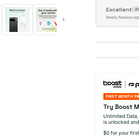
o
Excellent
no
A
Variante
disponible
Nearly flawless ap
agotada
o
no
disponible
FIRST MONTH P
Try Boost M
Unlimited Data,
is unlocked and
$0 for your fir