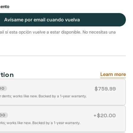
mento
Avísame por email cuando vuelva
l si esta opción vuelve a estar disponible. No necesitas una
tion
Learn more
$759.99
DO
r dents; works like new. Backed by a 1-year warranty.
+$20.00
DO
ks; works like new. Backed by a 1-year warranty.