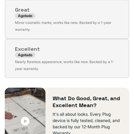
no
Great
disponible
Agotado
Variante
Minor cosmetic marks; works like new. Backed by a 1-year
agotada
warranty.
o
no
Excellent
disponible
Agotado
Variante
Nearly flawless appearance; works like new. Backed by a 1-
agotada
year warranty.
o
no
disponible
What Do Good, Great, and
Excellent Mean?
It's all about looks. Every Plug
device is fully tested, cleaned, and
backed by our 12-Month Plug
Warranty.