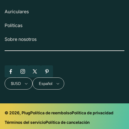
Auriculares
Políticas
Sobre nosotros
Facebook
Instagram
X
Pinterest
(Twitter)
$USD
Español
© 2026, Plug
Política de reembolso
Política de privacidad
Términos del servicio
Política de cancelación