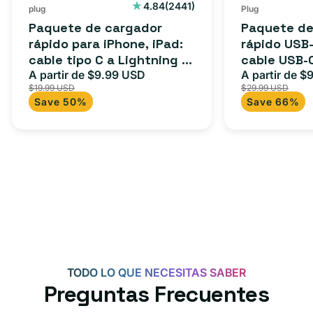
2441
4.84
(2441)
plug
Plug
reseñas
Paquete de cargador
Paquete de
totales
rápido para iPhone, iPad:
rápido USB-
cable tipo C a Lightning (1
cable USB-
m) + adaptador tipo C
A partir de $9.99 USD
adaptador 
A partir de $
Precio
Precio
Precio
$19.99 USD
$29.99 USD
para Androi
de
habitual
de
Save 50%
Save 66%
oferta
iPad y más.
oferta
TODO LO QUE NECESITAS SABER
Preguntas Frecuentes