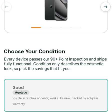
de
1
/
5
Choose Your Condition
Every device passes our 90+ Point Inspection and ships
fully functional. Condition only describes the cosmetic
look, so pick the savings that fit you.
Condition
Good
Agotado
Variante
Visible scratches or dents; works like new. Backed by a 1-year
agotada
warranty.
o