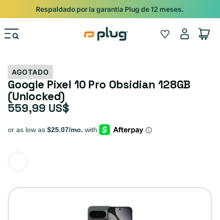
Ir al contenido
Shop
Pide con Entrega Nocturna para recibir antes del 24/12.
Iniciar
Wishlist
Carrito
sesión
AGOTADO
Google Pixel 10 Pro Obsidian 128GB
(Unlocked)
559,99 US$
Precio habitual