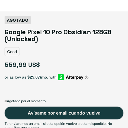
Select Condition
AGOTADO
Google Pixel 10 Pro Obsidian 128GB
Good
Agotado
(Unlocked)
Variante agotada o no disponible
Visible scratches or dents; works like new. Backed by a 1-year warranty.
Good
559,99 US$
Precio habitual
Agotado por el momento
Avísame por email cuando vuelva
Te enviaremos un email si esta opción vuelve a estar disponible. No
necesitas una cuenta.