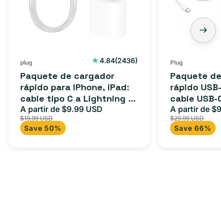
2436
4.84
(2436)
plug
Plug
reseñas
Paquete de cargador
Paquete de
totales
rápido para iPhone, iPad:
rápido USB-
cable tipo C a Lightning (1
cable USB-
m) + adaptador tipo C
A partir de $9.99 USD
adaptador 
A partir de $
Precio
Precio
Precio
$19.99 USD
$29.99 USD
para Androi
de
habitual
de
Save 50%
Save 66%
oferta
iPad y más.
oferta