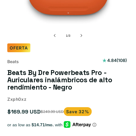
de
1
/
3
OFERTA
108
4.84
(108)
Beats
reseñas
Beats By Dre Powerbeats Pro -
totales
Auriculares inalámbricos de alto
rendimiento - Negro
Zxph0xz
$169.99 USD
Save 32%
$249.99 USD
Precio
Precio
de
habitual
oferta