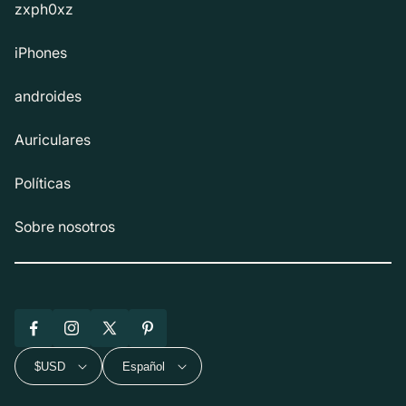
zxph0xz
iPhones
androides
Auriculares
Políticas
Sobre nosotros
Facebook
Instagram
X
Pinterest
(Twitter)
$USD
Español