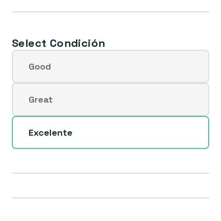
Select Condición
Good
Variante
agotada
o
Great
Variante
no
agotada
disponible
o
Excelente
no
disponible