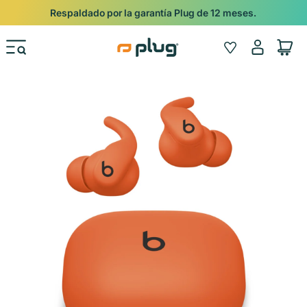
Ir al contenido
Shop
Pide con Entrega Nocturna para recibir antes del 24/12.
Iniciar
Wishlist
Carrito
sesión
Ir directamente a la información del producto