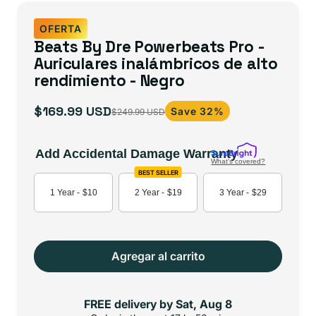
OFERTA
Beats By Dre Powerbeats Pro -
Auriculares inalámbricos de alto
rendimiento - Negro
$169.99 USD
Save 32%
$249.99 USD
Precio
Precio
de
habitual
oferta
Add Accidental Damage Warranty
What's covered?
BEST SELLER
1 Year -
$10
2 Year -
$19
3 Year -
$29
Agregar al carrito
FREE delivery by
Sat, Aug 8