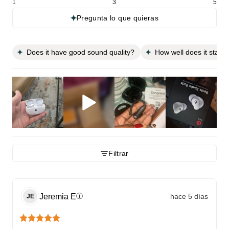
1
3
5
Pregunta lo que quieras
Does it have good sound quality?
How well does it stay 
Filtrar
Jeremia
E
hace 5 días
ⓘ
JE