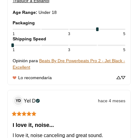
Traducir a Español
Age Range
:
Under 18
Packaging
1
3
5
Shipping Speed
1
3
5
Opinión para
Beats By Dre Powerbeats Pro 2 - Jet Black -
Excellent
Lo recomendaría
Yel
D
hace 4 meses
YD
I love it, noise...
I love it, noise canceling and great sound.