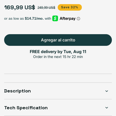
169,99 US$
Precio de oferta
Precio habitual
Save 32%
249,99 US$
Agregar al carrito
FREE delivery by
Tue, Aug 11
Order in the next
15 hr 22 min
Description
Tech Specification