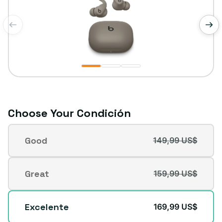
de
1
/
3
Choose Your Condición
Condición
Good
149,99 US$
Variante
agotada
o
Great
159,99 US$
Variante
no
agotada
disponible
o
Excelente
169,99 US$
no