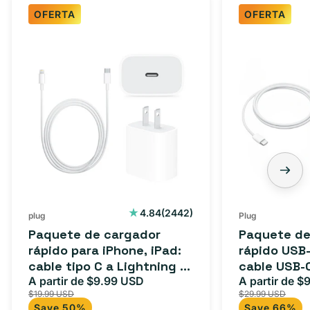
OFERTA
OFERTA
Paquete
Paquete
de
de
cargador
cargador
rápido
rápido
para
USB-
iPhone,
C
iPad:
de
cable
3
tipo
pies:
C
cable
2442
4.84
(2442)
plug
Plug
reseñas
a
USB-
Paquete de cargador
Paquete de
totales
Lightning
C
rápido para iPhone, iPad:
rápido USB-
cable tipo C a Lightning (1
cable USB-
(1
a
m) + adaptador tipo C
A partir de $9.99 USD
adaptador 
A partir de $
Precio
Precio
Precio
m)
USB-
$19.99 USD
$29.99 USD
para Androi
de
habitual
de
+
C
Save 50%
Save 66%