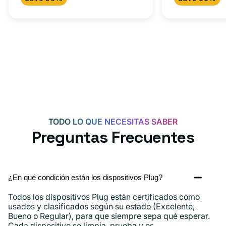
oferta
iPad y más.
oferta
adaptador
+
tipo
adaptador
C
USB-
C
de
20
W
para
Android,
TODO LO QUE NECESITAS SABER
iPhone
Preguntas Frecuentes
15,
iPad
y
¿En qué condición están los dispositivos Plug?
más.
Todos los dispositivos Plug están certificados como
usados ​​y clasificados según su estado (Excelente,
Bueno o Regular), para que siempre sepa qué esperar.
Cada dispositivo se limpia, prueba y es