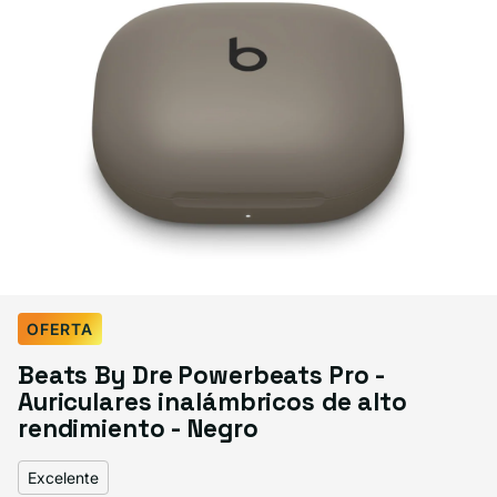
Select Condición
OFERTA
Good
Great
Excelente
Beats By Dre Powerbeats Pro -
Variante agotada o no disponible
Variante agotada o no disponible
$149.99
$159.99
$169.99
Auriculares inalámbricos de alto
rendimiento - Negro
Excelente