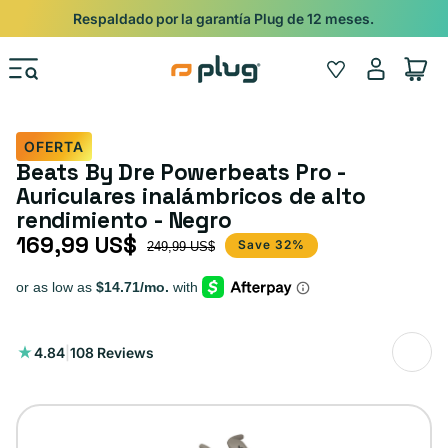
Ir al contenido
Shop
Pide con Entrega Nocturna para recibir antes del 24/12.
Iniciar
Wishlist
Carrito
sesión
OFERTA
Beats By Dre Powerbeats Pro -
Auriculares inalámbricos de alto
rendimiento - Negro
169,99 US$
Precio de oferta
Precio habitual
Save 32%
249,99 US$
108
4.84
|
108 Reviews
reseñas
totales