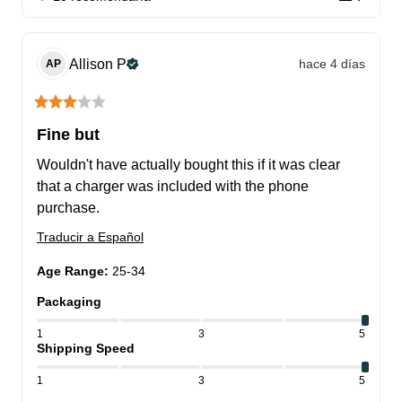
Allison
P
hace 4 días
AP
Fine but
Wouldn't have actually bought this if it was clear 
that a charger was included with the phone 
purchase.
Traducir a Español
Age Range
:
25-34
Packaging
1
3
5
Shipping Speed
1
3
5