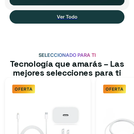
Ver Todo
SELECCIONADO PARA TI
Tecnología que amarás – Las
mejores selecciones para ti
OFERTA
OFERTA
Paquete
Paquete
de
de
cargador
cargador
rápido
rápido
para
USB-