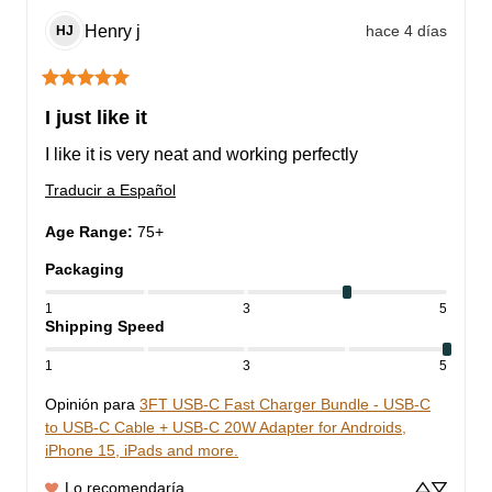
Henry
j
hace 4 días
HJ
I just like it
I like it is very neat and working perfectly
Traducir a Español
Age Range
:
75+
Packaging
1
3
5
Shipping Speed
1
3
5
Opinión para
3FT USB-C Fast Charger Bundle - USB-C
to USB-C Cable + USB-C 20W Adapter for Androids,
iPhone 15, iPads and more.
Lo recomendaría