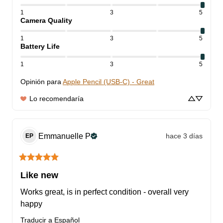
1
3
5
Camera Quality
1
3
5
Battery Life
1
3
5
Opinión para
Apple Pencil (USB-C) - Great
Lo recomendaría
Emmanuelle
P
hace 3 días
EP
Like new
Works great, is in perfect condition - overall very 
happy
Traducir a Español