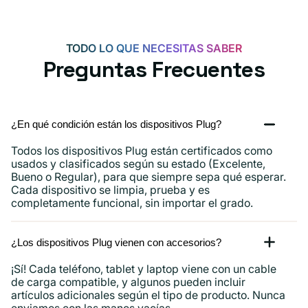
W
para
Android,
TODO LO QUE NECESITAS SABER
iPhone
Preguntas Frecuentes
15,
iPad
y
¿En qué condición están los dispositivos Plug?
más.
Todos los dispositivos Plug están certificados como
usados ​​y clasificados según su estado (Excelente,
Bueno o Regular), para que siempre sepa qué esperar.
Cada dispositivo se limpia, prueba y es
completamente funcional, sin importar el grado.
¿Los dispositivos Plug vienen con accesorios?
¡Sí! Cada teléfono, tablet y laptop viene con un cable
de carga compatible, y algunos pueden incluir
artículos adicionales según el tipo de producto. Nunca
enviamos con las manos vacías.