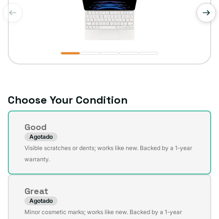
de
1
/
5
Choose Your Condition
Condition
Good
Agotado
Variante
Visible scratches or dents; works like new. Backed by a 1-year
agotada
warranty.
o
no
Great
disponible
Agotado
Variante
Minor cosmetic marks; works like new. Backed by a 1-year