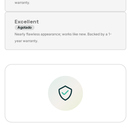
agotada
warranty.
o
no
Excellent
disponible
Agotado
Variante
Nearly flawless appearance; works like new. Backed by a 1-
agotada
year warranty.
o
no
disponible