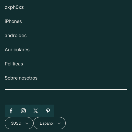
zxph0xz
iPhones
androides
Auriculares
Políticas
Sobre nosotros
Facebook
Instagram
X
Pinterest
(Twitter)
$USD
Español