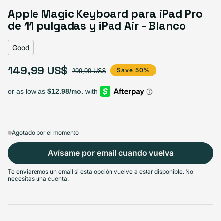
Good
Great
Excellent
Apple Magic Keyboard para iPad Pro
Agotado
Agotado
Agotado
Variante agotada o no disponible
Variante agotada o 
MOST POPULAR
de 11 pulgadas y iPad Air - Blanco
Variante agotada o no disponible
Good
149,99 US$
Precio de oferta
Precio habitual
Save 50%
299,99 US$
Agotado por el momento
Avísame por email cuando vuelva
Te enviaremos un email si esta opción vuelve a estar disponible. No
necesitas una cuenta.