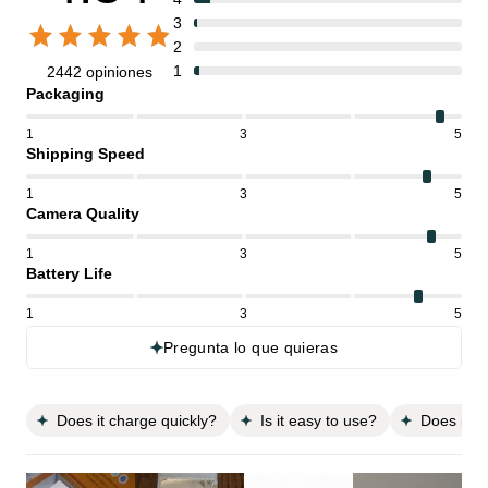
3
2
1
2442 opiniones
Packaging
1
3
5
Shipping Speed
1
3
5
Camera Quality
1
3
5
Battery Life
1
3
5
Pregunta lo que quieras
Does it charge quickly?
Is it easy to use?
Does it c