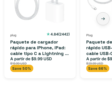
iPhone,
C
iPad:
de
cable
3
tipo
pies:
C
cable
2442
4.84
(2442)
plug
Plug
reseñas
a
USB-
Paquete de cargador
Paquete de
totales
Lightning
C
rápido para iPhone, iPad:
rápido USB-
cable tipo C a Lightning (1
cable USB-
(1
a
m) + adaptador tipo C
A partir de $9.99 USD
adaptador 
A partir de $
Precio
Precio
Precio
m)
USB-
$19.99 USD
$29.99 USD
para Androi
de
habitual
de
+
C
Save 50%
Save 66%
oferta
iPad y más.
oferta
adaptador
+
tipo
adaptador
C
USB-
C
de
20