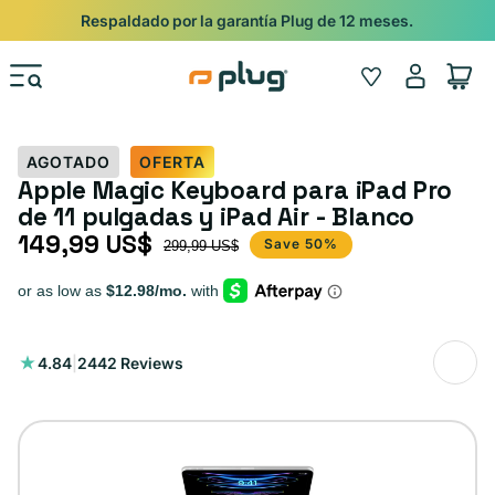
Ir al contenido
Shop
Pide con Entrega Nocturna para recibir antes del 24/12.
Iniciar
Wishlist
Carrito
sesión
AGOTADO
OFERTA
Apple Magic Keyboard para iPad Pro
de 11 pulgadas y iPad Air - Blanco
149,99 US$
Precio de oferta
Precio habitual
Save 50%
299,99 US$
2442
4.84
|
2442 Reviews
reseñas
totales