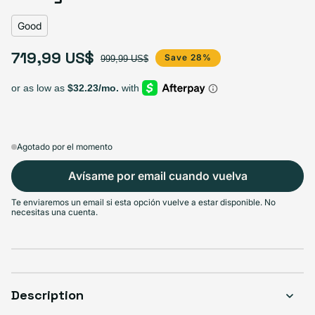
Good
719,99 US$
Precio de oferta
Precio habitual
Save 28%
999,99 US$
Agotado por el momento
Avísame por email cuando vuelva
Te enviaremos un email si esta opción vuelve a estar disponible. No
necesitas una cuenta.
Description