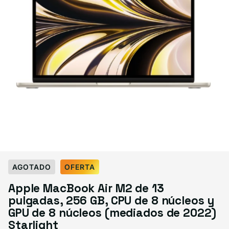
Select Condición
AGOTADO
OFERTA
Good
Great
Excelente
Apple MacBook Air M2 de 13
Variante agotada o no disponible
Variante agotada o no disponible
Variante agotada o no d
$719.99
$739.99
$759.99
pulgadas, 256 GB, CPU de 8 núcleos y
GPU de 8 núcleos (mediados de 2022)
Starlight