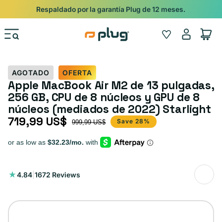
Ir al contenido
Shop
Pide con Entrega Nocturna para recibir antes del 24/12.
Iniciar
Wishlist
Carrito
sesión
AGOTADO
OFERTA
Apple MacBook Air M2 de 13 pulgadas,
256 GB, CPU de 8 núcleos y GPU de 8
núcleos (mediados de 2022) Starlight
719,99 US$
Precio de oferta
Precio habitual
Save 28%
999,99 US$
1672
4.84
|
1672 Reviews
reseñas
totales