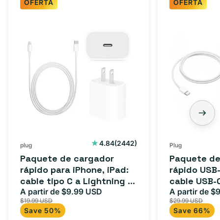
OFERTA
OFERTA
Paquete
Paquete
de
de
cargador
cargador
rápido
rápido
para
USB-
iPhone,
C
iPad:
de
cable
3
tipo
pies:
C
cable
2442
4.84
(2442)
plug
Plug
reseñas
a
USB-
Paquete de cargador
Paquete de
totales
Lightning
C
rápido para iPhone, iPad:
rápido USB-
cable tipo C a Lightning (1
cable USB-
(1
a
m) + adaptador tipo C
A partir de $9.99 USD
adaptador 
A partir de $
Precio
Precio
Precio
m)
USB-
$19.99 USD
$29.99 USD
para Androi
de
habitual
de
+
C
Save 50%
Save 66%
oferta
iPad y más.
oferta