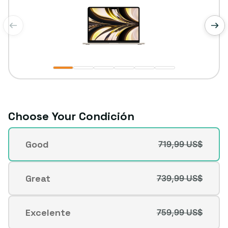
de
1
/
6
Choose Your Condición
Condición
Good
719,99 US$
Variante
agotada
o
Great
739,99 US$
Variante
no
agotada
disponible
o
Excelente
759,99 US$
Variante
no