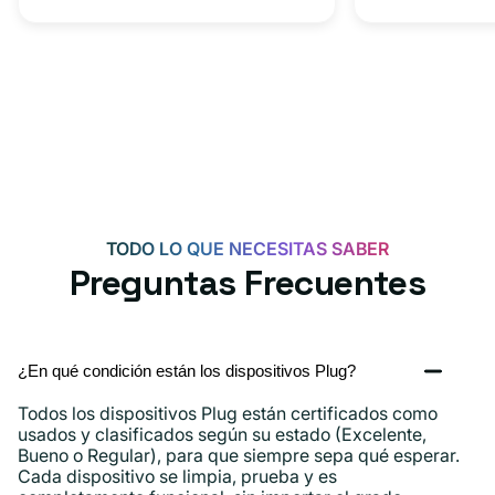
adaptador
+
tipo
adaptador
C
USB-
C
de
20
W
para
Android,
TODO LO QUE NECESITAS SABER
iPhone
Preguntas Frecuentes
15,
iPad
y
¿En qué condición están los dispositivos Plug?
más.
Todos los dispositivos Plug están certificados como
usados ​​y clasificados según su estado (Excelente,
Bueno o Regular), para que siempre sepa qué esperar.
Cada dispositivo se limpia, prueba y es