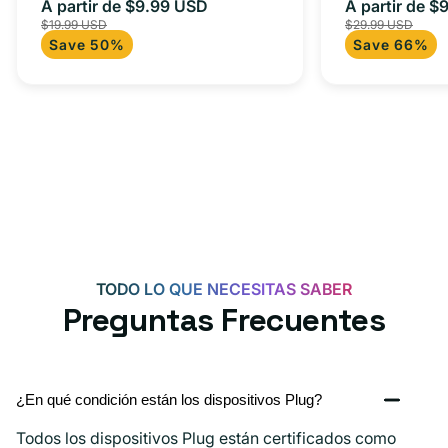
m) + adaptador tipo C
A partir de $9.99 USD
adaptador 
A partir de $
Precio
Precio
Precio
$19.99 USD
$29.99 USD
para Androi
de
habitual
de
Save 50%
Save 66%
oferta
iPad y más.
oferta
TODO LO QUE NECESITAS SABER
Preguntas Frecuentes
¿En qué condición están los dispositivos Plug?
Todos los dispositivos Plug están certificados como