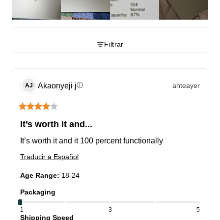
Filtrar
Akaonyeji
j
anteayer
ⓘ
AJ
It’s worth it and...
It’s worth it and it 100 percent functionally
Traducir a Español
Age Range
:
18-24
Packaging
1
3
5
Shipping Speed