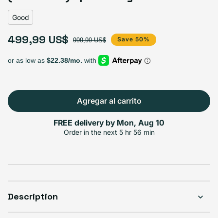
Good
499,99 US$
Precio de oferta
Precio habitual
Save 50%
999,99 US$
Agregar al carrito
FREE delivery by
Mon, Aug 10
Order in the next
5 hr 56 min
Description