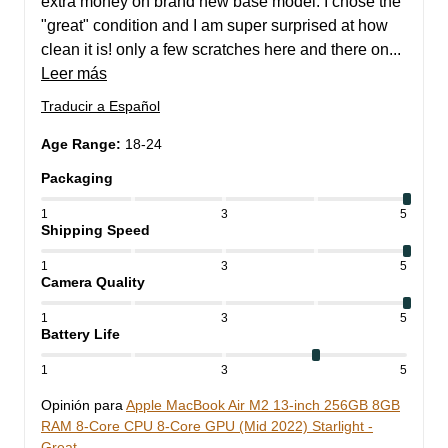
extra money on brand new base model. I chose the 
"great" condition and I am super surprised at how 
clean it is! only a few scratches here and there on... 
Leer más
Traducir a Español
Age Range
:
18-24
Packaging
1
3
5
Shipping Speed
1
3
5
Camera Quality
1
3
5
Battery Life
1
3
5
Opinión para
Apple MacBook Air M2 13-inch 256GB 8GB
RAM 8-Core CPU 8-Core GPU (Mid 2022) Starlight -
Great