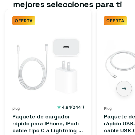
mejores selecciones para ti
OFERTA
OFERTA
2441
4.84
(2441)
plug
Plug
reseñas
Paquete de cargador
Paquete de
totales
rápido para iPhone, iPad:
rápido USB-
cable tipo C a Lightning (1
cable USB-