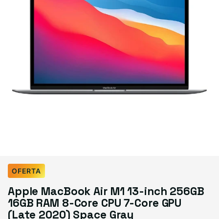
Select Condition
OFERTA
Apple MacBook Air M1 13-inch 256GB
Good
$499.99
16GB RAM 8-Core CPU 7-Core GPU
Visible scratches or dents; works like new. Backed by a 1-year warranty.
(Late 2020) Space Gray