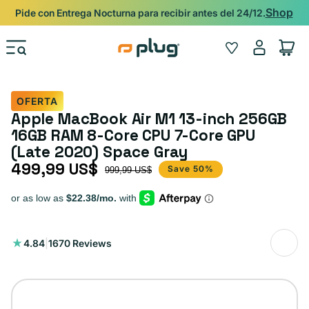
Ir al contenido
Shop
Pide con Entrega Nocturna para recibir antes del 24/12.
Iniciar
Wishlist
Carrito
sesión
OFERTA
Apple MacBook Air M1 13-inch 256GB
16GB RAM 8-Core CPU 7-Core GPU
(Late 2020) Space Gray
499,99 US$
Precio de oferta
Precio habitual
Save 50%
999,99 US$
1670
4.84
|
1670 Reviews
reseñas
totales