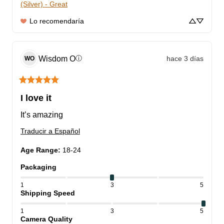
(Silver) - Great
Lo recomendaría
Wisdom
O
hace 3 días
ⓘ
WO
I love it
It’s amazing
Traducir a Español
Age Range
:
18-24
Packaging
1
3
5
Shipping Speed
1
3
5
Camera Quality