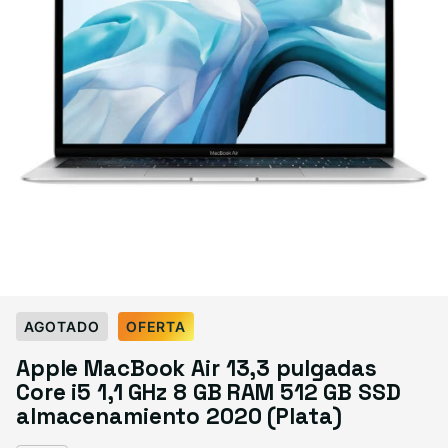
Select Condición
AGOTADO
OFERTA
Good
Great
Excelente
Apple MacBook Air 13,3 pulgadas
Variante agotada o no disponible
Variante agotada o no disponible
Variante agotada o no d
$349.99
$369.99
$389.99
Core i5 1,1 GHz 8 GB RAM 512 GB SSD
almacenamiento 2020 (Plata)