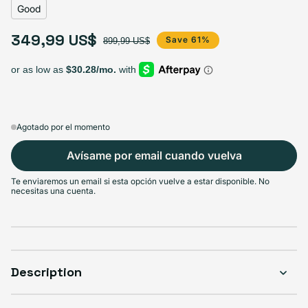
Good
349,99 US$
Precio de oferta
Precio habitual
Save 61%
899,99 US$
Agotado por el momento
Avísame por email cuando vuelva
Te enviaremos un email si esta opción vuelve a estar disponible. No
necesitas una cuenta.
Description