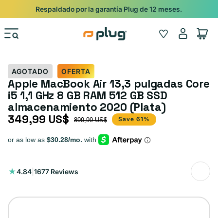
Ir al contenido
Shop
Pide con Entrega Nocturna para recibir antes del 24/12.
Iniciar
Wishlist
Carrito
sesión
AGOTADO
OFERTA
Apple MacBook Air 13,3 pulgadas Core
i5 1,1 GHz 8 GB RAM 512 GB SSD
almacenamiento 2020 (Plata)
349,99 US$
Precio de oferta
Precio habitual
Save 61%
899,99 US$
1677
4.84
|
1677 Reviews
reseñas
totales