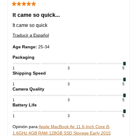
It came so quick...
It came so quick
Traducir a Español
Age Range
:
25-34
Packaging
1
3
5
Shipping Speed
1
3
5
Camera Quality
1
3
5
Battery Life
1
3
5
Opinión para
Apple MacBook Air 11.6-Inch Core i5
1.6GHz 4GB RAM 128GB SSD Storage Early 2015