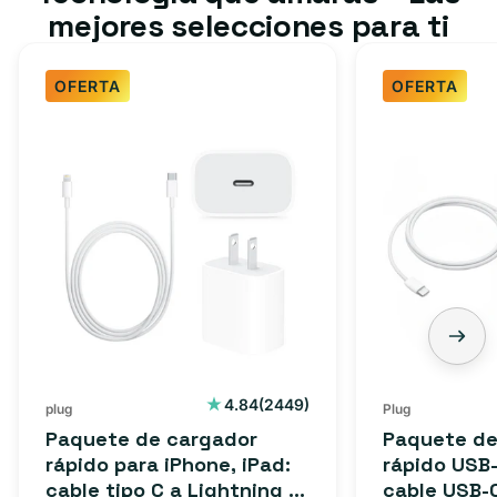
mejores selecciones para ti
OFERTA
OFERTA
Paquete
Paquete
de
de
cargador
cargador
rápido
rápido
para
USB-
iPhone,
C
iPad:
de
cable
3
tipo
pies:
C
cable
2449
4.84
(2449)
plug
Plug
reseñas
a
USB-
Paquete de cargador
Paquete de
totales
Lightning
C
rápido para iPhone, iPad:
rápido USB-
cable tipo C a Lightning (1
cable USB-
(1
a