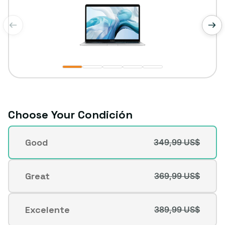
de
1
/
5
Choose Your Condición
Condición
Good
349,99 US$
Variante
agotada
o
Great
369,99 US$
Variante
no
agotada
disponible
o
Excelente
389,99 US$
Variante
no