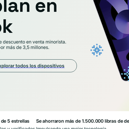
lan en
ok
e descuento en venta minorista.
r más de 3,5 millones.
xplorar todos los dispositivos
 estrellas
Se ahorraron más de 1.500.000 libras de desec
 verificados.
Impulsando una mejor tecnología.