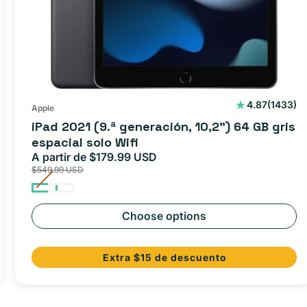
1433
4.87
(1433)
Apple
reseñas
iPad 2021 (9.ª generación, 10,2") 64 GB gris
totales
espacial solo Wifi
A partir de $179.99 USD
Precio
Precio
$549.99 USD
de
habitual
oferta
Choose options
Extra $15 de descuento