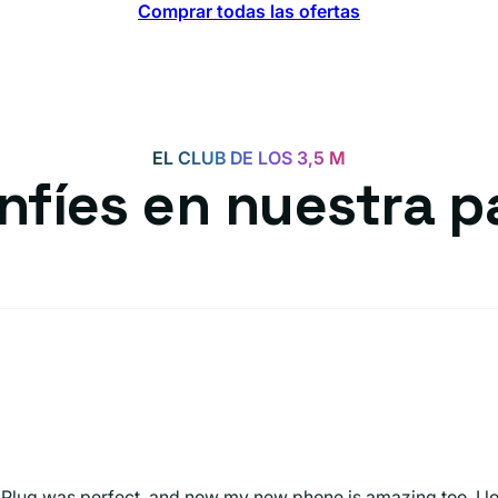
Comprar todas las ofertas
EL CLUB DE LOS 3,5 M
nfíes en nuestra p
 Plug was perfect, and now my new phone is amazing too. I lo