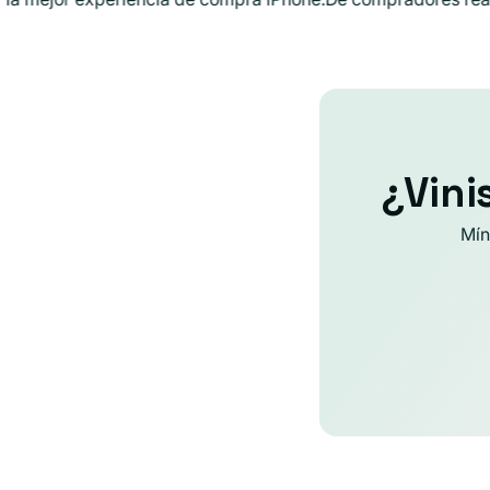
¿Vini
Mín