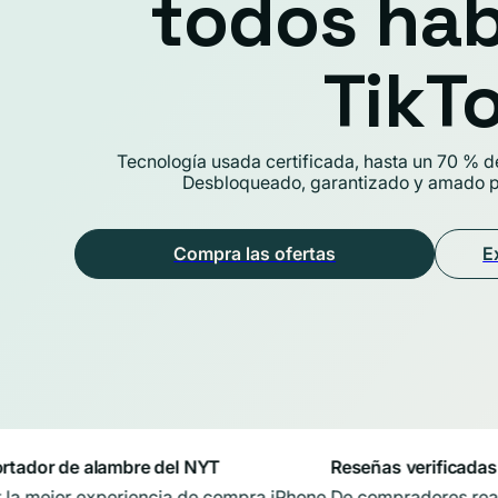
todos hab
TikT
Tecnología usada certificada, hasta un 70 % d
Desbloqueado, garantizado y amado po
Compra las ofertas
E
dor de alambre del NYT
Reseñas verificadas de 5
mejor experiencia de compra iPhone.
De compradores reales y