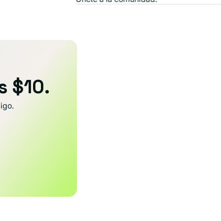
s $10.
igo.