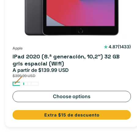
1433
4.87
(1433)
Apple
reseñas
iPad 2020 (8.ª generación, 10,2") 32 GB
totales
gris espacial (Wifi)
A partir de $139.99 USD
Precio
Precio
$399.99 USD
de
habitual
oferta
Choose options
Extra $15 de descuento