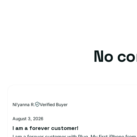
No co
Ni’yanna R.
Verified Buyer
August 3, 2026
I am a forever customer!
I am a forever customer with Plug. My first iPhone from