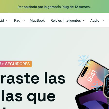
Shop
Pide con Entrega Nocturna para recibir antes del 24/12.
oid
iPad
MacBook
Relojes inteligentes
Audio
5M+ SEGUIDORES
raste las
 las que