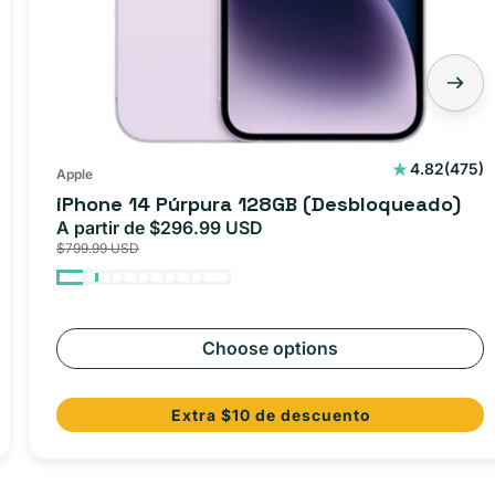
475
4.82
(475)
Apple
reseña
iPhone 14 Púrpura 128GB (Desbloqueado)
totales
A partir de $296.99 USD
Precio
Precio
$799.99 USD
de
habitual
oferta
Choose options
Extra $10 de descuento