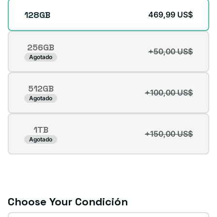
Storage
128GB
469,99 US$
256GB
+50,00 US$
Variante
Agotado
agotada
o
512GB
no
+100,00 US$
Variante
Agotado
disponible
agotada
o
1TB
no
+150,00 US$
Variante
Agotado
disponible
agotada
o
no
disponible
Choose Your Condición