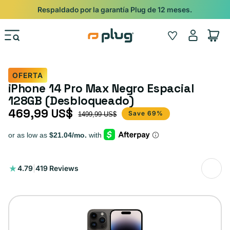
Ir al contenido
Respaldado por la garantía Plug de 12 meses.
Iniciar
Wishlist
Carrito
sesión
OFERTA
iPhone 14 Pro Max Negro Espacial
128GB (Desbloqueado)
469,99 US$
Precio de oferta
Precio habitual
Save 69%
1499,99 US$
419
4.79
|
419 Reviews
reseñas
totales