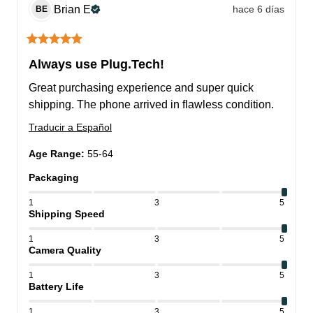
Brian
E
hace 6 días
BE
Always use Plug.Tech!
Great purchasing experience and super quick 
shipping. The phone arrived in flawless condition.
Traducir a Español
Age Range
:
55-64
Packaging
1
3
5
Shipping Speed
1
3
5
Camera Quality
1
3
5
Battery Life
1
3
5