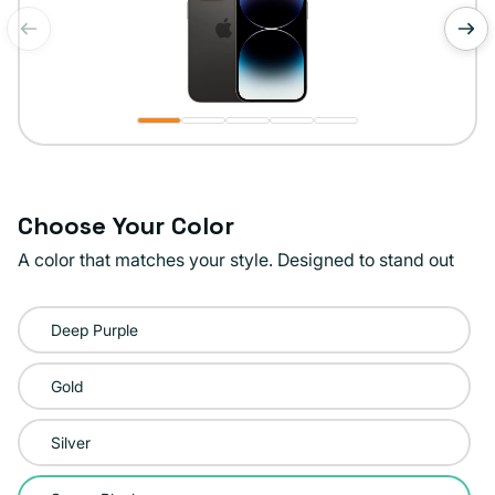
de
1
/
5
Choose Your Color
A color that matches your style. Designed to stand out
Color:
Deep Purple
Space
Black
Gold
Silver