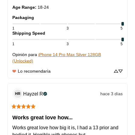
Age Range
:
18-24
Packaging
1
3
5
Shipping Speed
1
3
5
Opinión para
iPhone 14 Pro Max Silver 128GB
(Unlocked)
Lo recomendaría
Hayzel
R
hace 3 días
HR
Works great love how...
Works great love how big it is, I had a 13 prior and 
bodied it. Horrible with phones but