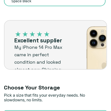
Space Black
iPhone
14
Pro
Excellent supplier
Max
My iPhone 14 Pro Max
–
came in perfect
Plug
condition and looked
customer
almost new. Shipping
review
was quick too. I’m really
happy with it and
Choose Your Storage
would recommend Plug.
Pick a size that fits your everyday needs. No
slowdowns, no limits.
Doris M.
Verified buyer