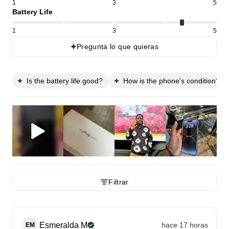
1
3
5
Battery Life
1
3
5
Pregunta lo que quieras
Is the battery life good?
How is the phone's condition?
Filtrar
Esmeralda
M
hace 17 horas
EM