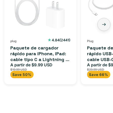
2441
4.84
(2441)
plug
Plug
reseñas
Paquete de cargador
Paquete de
totales
rápido para iPhone, iPad:
rápido USB-
cable tipo C a Lightning (1
cable USB-
m) + adaptador tipo C
A partir de $9.99 USD
adaptador 
A partir de $
Precio
Precio
Precio
$19.99 USD
$29.99 USD
para Androi
de
habitual
de
Save 50%
Save 66%
oferta
iPad y más.
oferta