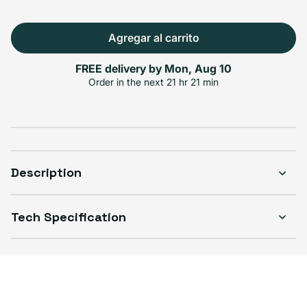
Agregar al carrito
Select Condición
FREE delivery by
Mon, Aug 10
Order in the next
21 hr 21 min
Excelente
Good
Great
$519.99
$469.99
$489.99
Description
Tech Specification