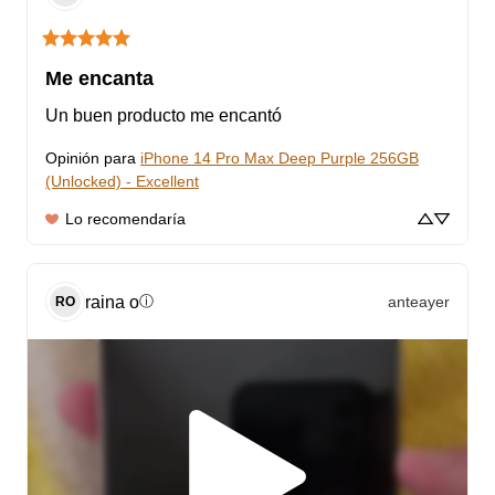
Me encanta
Un buen producto me encantó
Opinión para
iPhone 14 Pro Max Deep Purple 256GB
(Unlocked) - Excellent
Lo recomendaría
raina
o
anteayer
ⓘ
RO