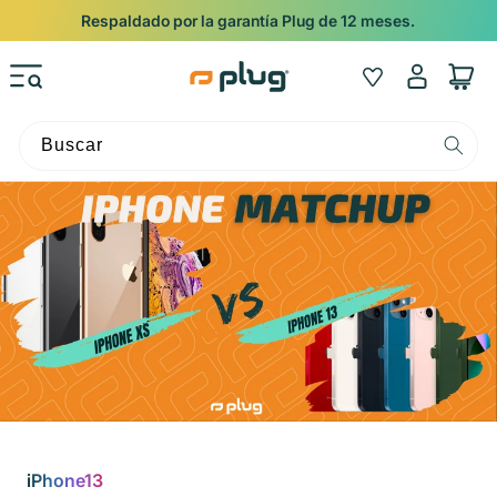
Ir al contenido
Respaldado por la garantía Plug de 12 meses.
Iniciar
Wishlist
Carrito
sesión
Buscar
iPhone13