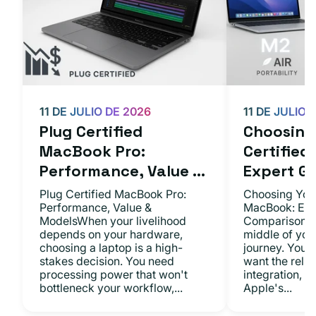
11 DE JULIO DE 2026
11 DE JULIO 
Plug Certified
Choosing 
MacBook Pro:
Certifie
Performance, Value ...
Expert Gu.
Plug Certified MacBook Pro:
Choosing Your
Performance, Value &
MacBook: Exp
ModelsWhen your livelihood
ComparisonsYo
depends on your hardware,
middle of you
choosing a laptop is a high-
journey. You 
stakes decision. You need
want the relia
processing power that won't
integration, a
bottleneck your workflow,...
Apple's...