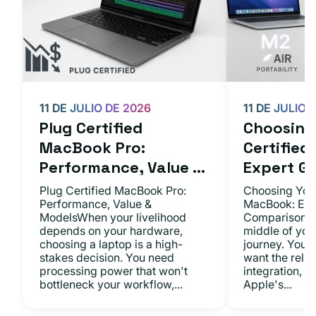
11 DE JULIO DE 2026
11 DE JULIO 
Plug Certified
Choosing 
MacBook Pro:
Certifie
Performance, Value ...
Expert Gu.
Plug Certified MacBook Pro:
Choosing Your
Performance, Value &
MacBook: Exp
ModelsWhen your livelihood
ComparisonsYo
depends on your hardware,
middle of you
choosing a laptop is a high-
journey. You 
stakes decision. You need
want the relia
processing power that won't
integration, a
bottleneck your workflow,...
Apple's...