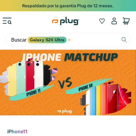
Ir al contenido
Respaldado por la garantía Plug de 12 meses.
Iniciar
Wishlist
Carrito
sesión
Buscar
Galaxy S24 Ultra
✦
iPhone11