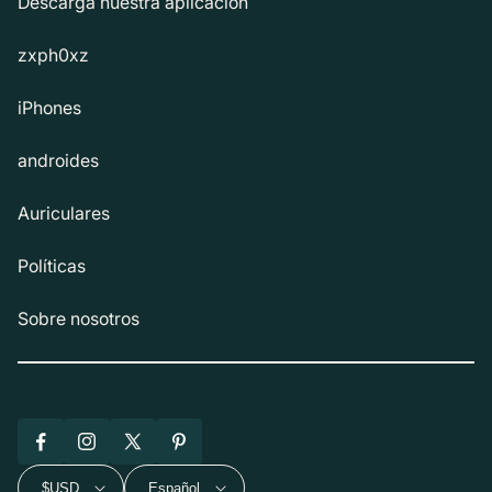
Descarga nuestra aplicación
zxph0xz
iPhones
androides
Auriculares
Políticas
Sobre nosotros
Facebook
Instagram
X
Pinterest
(Twitter)
$USD
Español