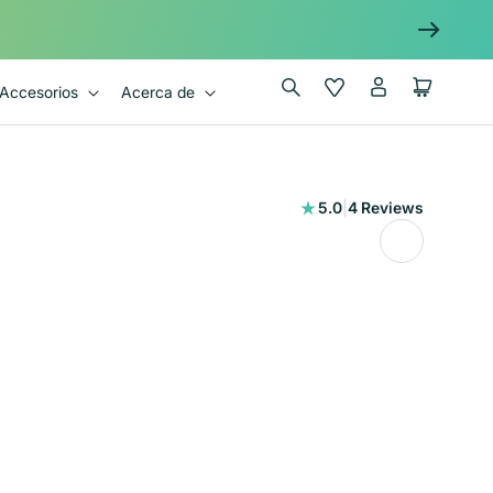
Iniciar
Wishlist
Carrito
Accesorios
Acerca de
sesión
4
5.0
|
4 Reviews
reseñas
totales