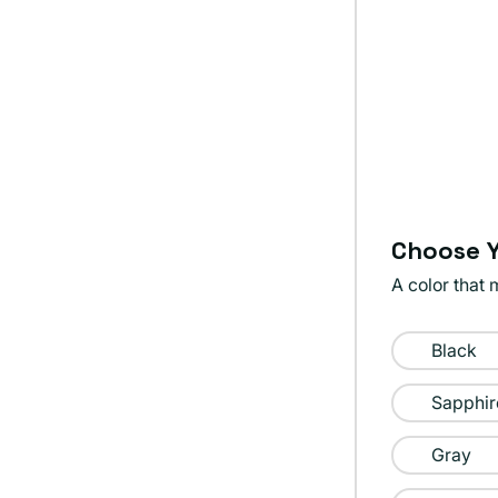
Choose Y
A color that 
Color:
Black
Purple
Sapphir
Gray