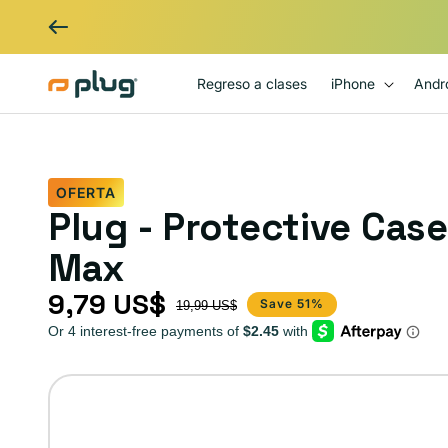
Ir al contenido
Regreso a clases
iPhone
Andr
OFERTA
Plug - Protective Case
Max
9,79 US$
Precio de oferta
Precio habitual
Save 51%
19,99 US$