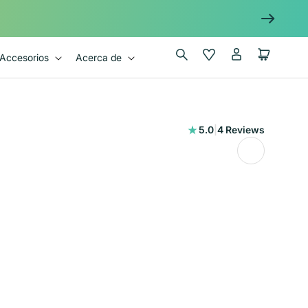
Iniciar
Wishlist
Carrito
Accesorios
Acerca de
sesión
4
5.0
|
4 Reviews
reseñas
totales