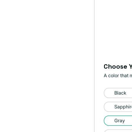
Choose Y
A color that 
Color:
Black
Gray
Sapphir
Gray