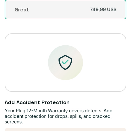
disponible
o
Great
749,99 US$
Variante
no
agotada
disponible
o
no
disponible
Add Accident Protection
Your Plug 12-Month Warranty covers defects. Add
accident protection for drops, spills, and cracked
screens.