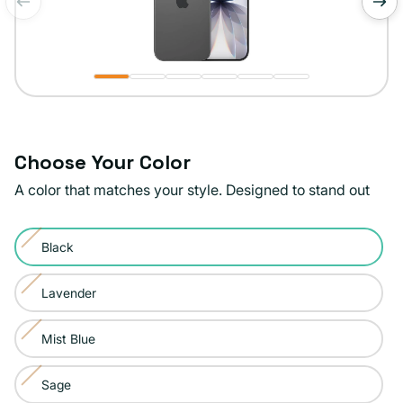
de
1
/
6
Choose Your Color
A color that matches your style. Designed to stand out
Color:
Black
Black
Variante
agotada
Lavender
Variante
o
agotada
no
Mist Blue
Variante
o
disponible
agotada
no
Sage
Variante
o
disponible