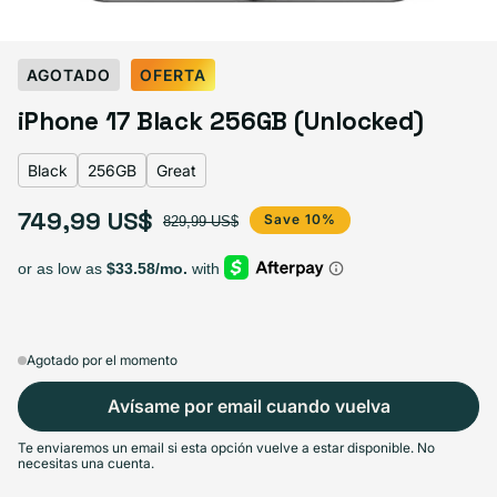
Select Color:
Black
AGOTADO
OFERTA
Black
Variante agotada o no disponible
iPhone 17 Black 256GB (Unlocked)
Lavender
Variante agotada o no disponible
Mist Blue
Variante agotada o no disponible
Sage
Variante agotada o no disponible
White
Variante agotada o no disponible
Black
256GB
Great
749,99 US$
Precio de oferta
Precio habitual
Save 10%
829,99 US$
Select Storage
256GB
512GB
Agotado
Agotado
Variante agotada o no disponible
Variante agotada o no disponible
749,99 US$
+50,00 US$
Agotado por el momento
Avísame por email cuando vuelva
Te enviaremos un email si esta opción vuelve a estar disponible. No
Select Condición
necesitas una cuenta.