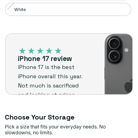
agotada
no
White
Variante
o
disponible
agotada
no
o
disponible
iPhone
no
17
disponible
–
iPhone 17 review
Plug
iPhone 17 is the best
customer
iPhone overall this year.
review
Not much is sacrificed
and looking at prices,
you could even say it's
better than the Pro
Choose Your Storage
Max.
Pick a size that fits your everyday needs. No
slowdowns, no limits.
Romsie M.
Verified buyer