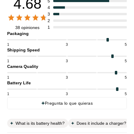
4.68
5
4
3
2
1
38 opiniones
Packaging
1
3
5
Shipping Speed
1
3
5
Camera Quality
1
3
5
Battery Life
1
3
5
Pregunta lo que quieras
What is its battery health?
Does it include a charger?