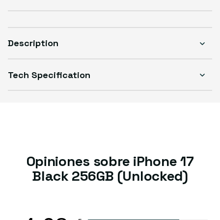
Excelente
Good
Great
Variante agotada o no disponible
Variante agotada o no disponible
Variante agotada o no d
$769.99
$729.99
$749.99
Description
Tech Specification
Opiniones sobre iPhone 17
Black 256GB (Unlocked)