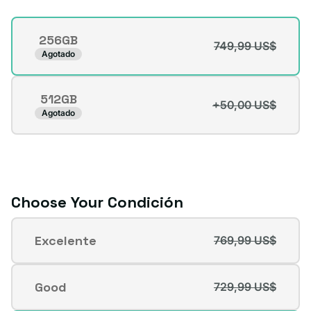
Storage
256GB
749,99 US$
Variante
Agotado
agotada
o
512GB
no
+50,00 US$
Variante
Agotado
disponible
agotada
o
no
disponible
Choose Your Condición
Condición
Excelente
769,99 US$
Variante
agotada
o
Good
729,99 US$
Variante
no
agotada