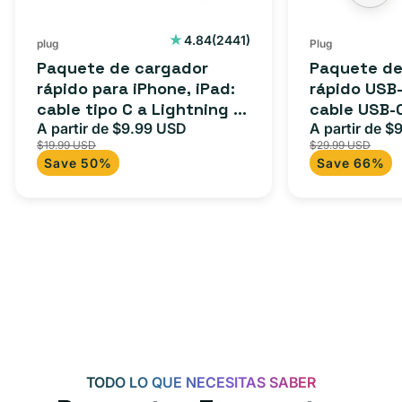
2441
4.84
(2441)
plug
Plug
reseñas
Paquete de cargador
Paquete de
totales
rápido para iPhone, iPad:
rápido USB-
cable tipo C a Lightning (1
cable USB-
m) + adaptador tipo C
A partir de $9.99 USD
adaptador 
A partir de $
Precio
Precio
Precio
$19.99 USD
$29.99 USD
para Androi
de
habitual
de
Save 50%
Save 66%
oferta
iPad y más.
oferta
TODO LO QUE NECESITAS SABER