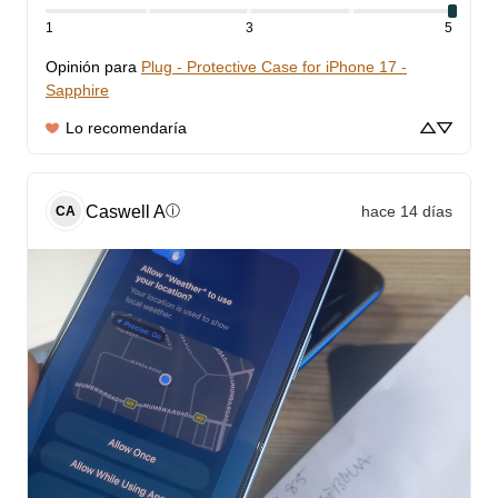
1
3
5
Opinión para
Plug - Protective Case for iPhone 17 -
Sapphire
Lo recomendaría
Caswell
A
hace 14 días
ⓘ
CA