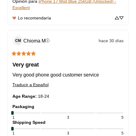
Opinión para
iPhone 17 Mist Blue 256GB (Unlocked) -
Excellent
Lo recomendaría
Chioma
M
hace 30 días
ⓘ
CM
Very great
Very good phone good customer service
Traducir a Español
Age Range
:
18-24
Packaging
1
3
5
Shipping Speed
1
3
5