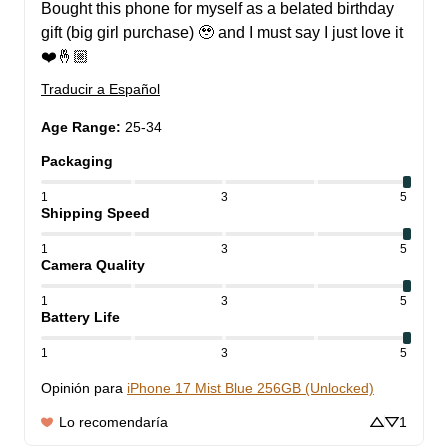
Bought this phone for myself as a belated birthday 
gift (big girl purchase) 🥹 and I must say I just love it
❤️🤞🏼
Traducir a Español
Age Range
:
25-34
Packaging
1
3
5
Shipping Speed
1
3
5
Camera Quality
1
3
5
Battery Life
1
3
5
Opinión para
iPhone 17 Mist Blue 256GB (Unlocked)
Lo recomendaría
1