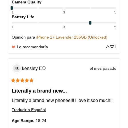
Camera Quality
1
3
5
Battery Life
1
3
5
Opinión para
iPhone 17 Lavender 256GB (Unlocked)
Lo recomendaría
1
kensley
E
el mes pasado
ⓘ
KE
Literally a brand new...
Literally a brand new phonee!!! I love it soo much!!
Traducir a Español
Age Range
:
18-24