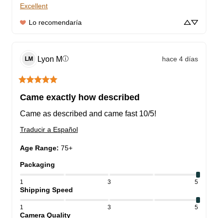
Excellent
Lo recomendaría
Lyon
M
hace 4 días
ⓘ
LM
Came exactly how described
Came as described and came fast 10/5!
Traducir a Español
Age Range
:
75+
Packaging
1
3
5
Shipping Speed
1
3
5
Camera Quality