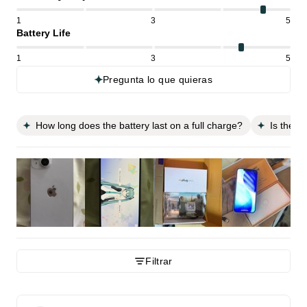
1
3
5
Battery Life
1
3
5
Pregunta lo que quieras
How long does the battery last on a full charge?
Is the p
Filtrar