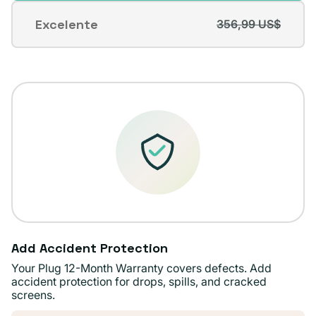
Excelente
356,99 US$
Variante
agotada
o
no
disponible
Add Accident Protection
Your Plug 12-Month Warranty covers defects. Add
accident protection for drops, spills, and cracked
screens.