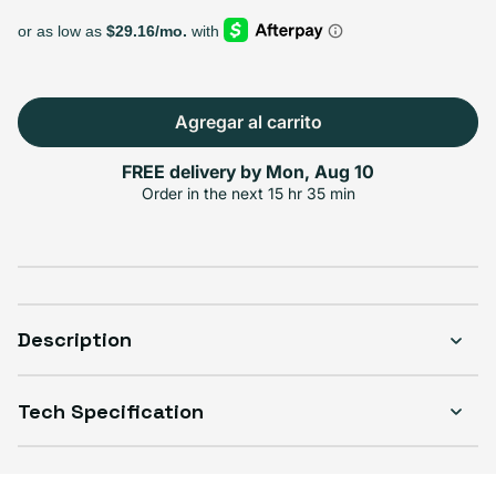
128GB
256GB
512GB
Variante agotada o no disponible
Variante agotada o no di
$336.99
$389.99
$450.99
Agregar al carrito
FREE delivery by
Mon, Aug 10
Select Condición
Order in the next
15 hr 35 min
Good
Great
Excelente
Variante agotada o no d
$316.99
$336.99
$356.99
Description
Tech Specification