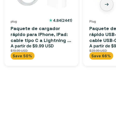
2441
4.84
(2441)
plug
Plug
reseñas
Paquete de cargador
Paquete de
totales
rápido para iPhone, iPad:
rápido USB-
cable tipo C a Lightning (1
cable USB-
m) + adaptador tipo C
A partir de $9.99 USD
adaptador 
A partir de $
Precio
Precio
Precio
$19.99 USD
$29.99 USD
para Androi
de
habitual
de
Save 50%
Save 66%
oferta
iPad y más.
oferta