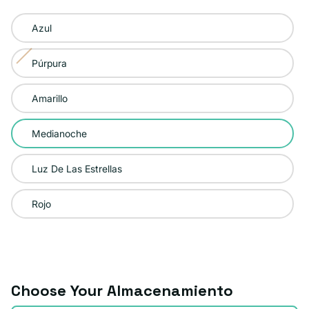
Color:
Azul
Medianoche
Púrpura
Variante
agotada
Amarillo
o
no
Medianoche
disponible
Luz De Las Estrellas
Rojo
Choose Your Almacenamiento