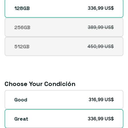
Almacenamiento
128GB
336,99 US$
256GB
389,99 US$
Variante
agotada
o
512GB
450,99 US$
Variante
no
agotada
disponible
o
no
disponible
Choose Your Condición
Condición
Good
316,99 US$
Great
336,99 US$