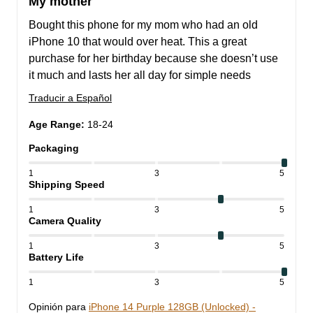
My mother
Bought this phone for my mom who had an old 
iPhone 10 that would over heat. This a great 
purchase for her birthday because she doesn’t use 
it much and lasts her all day for simple needs
Traducir a Español
Age Range
:
18-24
Packaging
1
3
5
Shipping Speed
1
3
5
Camera Quality
1
3
5
Battery Life
1
3
5
Opinión para
iPhone 14 Purple 128GB (Unlocked) -