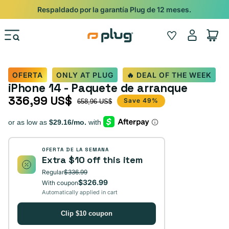
Ir al contenido
Shop
Pide con Entrega Nocturna para recibir antes del 24/12.
Iniciar
Wishlist
Carrito
sesión
OFERTA
ONLY AT PLUG
🔥 DEAL OF THE WEEK
iPhone 14 - Paquete de arranque
336,99 US$
Precio de oferta
Precio habitual
Save 49%
658,96 US$
OFERTA DE LA SEMANA
Extra $10 off this item
Regular
$336.99
$326.99
With coupon
Automatically applied in cart
Clip $10 coupon