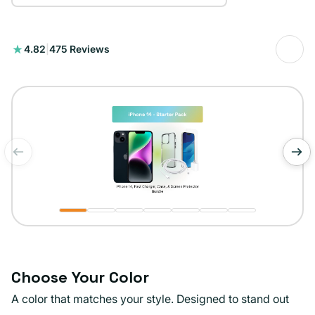
475
4.82
|
475 Reviews
reseñas
totales
de
1
/
7
Choose Your Color
A color that matches your style. Designed to stand out