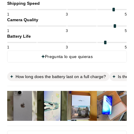
Shipping Speed
1
3
5
Camera Quality
1
3
5
Battery Life
1
3
5
Pregunta lo que quieras
How long does the battery last on a full charge?
Is the p