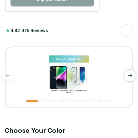
475
4.82
|
475 Reviews
reseñas
totales
de
1
/
7
Choose Your Color