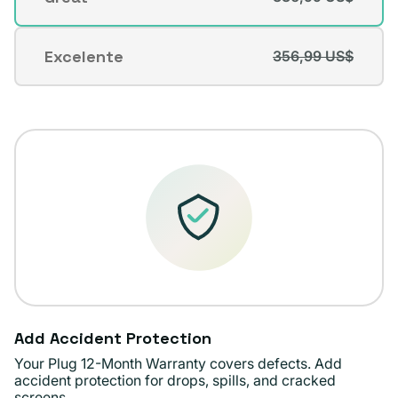
Variante
no
agotada
disponible
o
Excelente
356,99 US$
Variante
no
agotada
disponible
o
no
disponible
Add Accident Protection
Your Plug 12-Month Warranty covers defects. Add
accident protection for drops, spills, and cracked
screens.