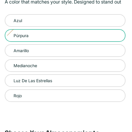
A color that matches your style. Designed to stand out
Color:
Azul
Púrpura
Púrpura
Variante
agotada
Amarillo
o
no
Medianoche
disponible
Luz De Las Estrellas
Rojo