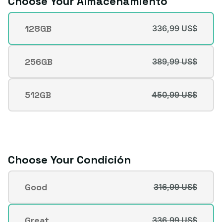
Choose Your Almacenamiento
Almacenamiento
128GB
336,99 US$
Variante
agotada
o
256GB
389,99 US$
Variante
no
agotada
disponible
o
512GB
450,99 US$
Variante
no
agotada
disponible
o
no
disponible
Choose Your Condición
Condición
Good
316,99 US$
Variante
agotada
o
Great
336,99 US$