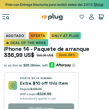
Ir al contenido
Shop
Pide con Entrega Nocturna para recibir antes del 24/12.
Iniciar
Wishlist
Carrito
sesión
AGOTADO
OFERTA
ONLY AT PLUG
🔥 DEAL OF THE WEEK
iPhone 14 - Paquete de arranque
336,99 US$
Precio de oferta
Precio habitual
Save 49%
658,96 US$
OFERTA DE LA SEMANA
Extra $10 off this item
Regular
$336.99
$326.99
With coupon
Automatically applied in cart
Clip $10 coupon