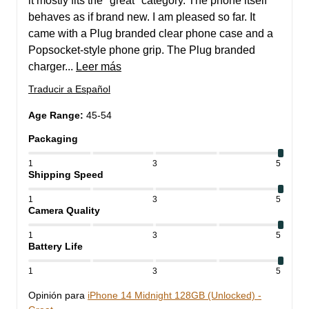
it mostly fits the "great" category. The phone itself 
behaves as if brand new. I am pleased so far. It 
came with a Plug branded clear phone case and a 
Popsocket-style phone grip. The Plug branded 
charger... 
Leer más
Traducir a Español
Age Range
:
45-54
Packaging
1
3
5
Shipping Speed
1
3
5
Camera Quality
1
3
5
Battery Life
1
3
5
Opinión para
iPhone 14 Midnight 128GB (Unlocked) -