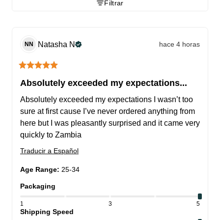
Filtrar
Natasha
N
hace 4 horas
NN
Absolutely exceeded my expectations...
Absolutely exceeded my expectations I wasn’t too 
sure at first cause I’ve never ordered anything from 
here but I was pleasantly surprised and it came very 
quickly to Zambia
Traducir a Español
Age Range
:
25-34
Packaging
1
3
5
Shipping Speed