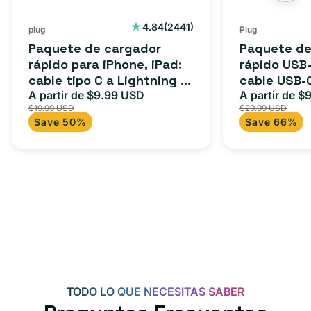
2441
4.84
(2441)
plug
Plug
reseñas
Paquete de cargador
Paquete de
totales
rápido para iPhone, iPad:
rápido USB-
cable tipo C a Lightning (1
cable USB-
m) + adaptador tipo C
A partir de $9.99 USD
adaptador 
A partir de $
Precio
Precio
Precio
$19.99 USD
$29.99 USD
para Androi
de
habitual
de
Save 50%
Save 66%
oferta
iPad y más.
oferta
TODO LO QUE NECESITAS SABER