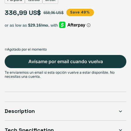
Select Almacenamiento
336,99 US$
Precio de oferta
Precio habitual
Save 49%
658,96 US$
128GB
256GB
512GB
Variante agotada o no disponible
Variante agotada o no disponible
Variante agotada o no di
$336.99
$389.99
$450.99
Agotado por el momento
Select Condición
Avísame por email cuando vuelva
Good
Great
Excelente
Variante agotada o no disponible
Variante agotada o no disponible
Variante agotada o no d
$316.99
$336.99
$356.99
Te enviaremos un email si esta opción vuelve a estar disponible. No
necesitas una cuenta.
Description
Tech Specification