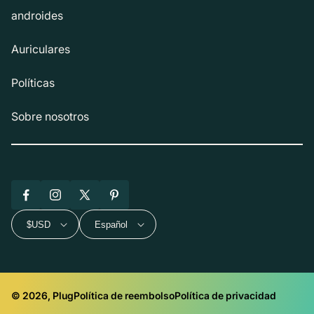
androides
Auriculares
Políticas
Sobre nosotros
Facebook
Instagram
X
Pinterest
(Twitter)
$USD
Español
© 2026, Plug
Política de reembolso
Política de privacidad