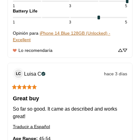
1
3
5
Battery Life
1
3
5
Opinión para
iPhone 14 Blue 128GB (Unlocked) -
Excellent
Lo recomendaría
Luisa
C
hace 3 días
LC
Great buy
So far so good. It came as described and works 
great!
Traducir a Español
Age Range
:
45-54