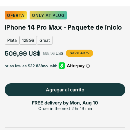
Select Color:
Plata
OFERTA
ONLY AT PLUG
Morado oscuro
Plata
Oro
Negro espacial
iPhone 14 Pro Max - Paquete de inicio
Plata
128GB
Great
509,99 US$
Select Almacenamiento
Precio de oferta
Precio habitual
Save 43%
898,96 US$
128GB
256GB
512GB
1TB
Variante agotada o no disponible
$509.99
$559.99
$609.99
$659.99
Agregar al carrito
FREE delivery by
Mon, Aug 10
Select Condición
Order in the next
2 hr 19 min
Good
Great
Excelente
Variante agotada o no disponible
$489.99
$509.99
$539.99