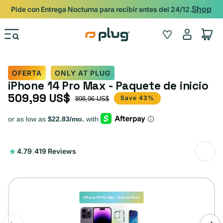
Ir al contenido
Shop
Pide con Entrega Nocturna para recibir antes del 24/12.
Iniciar
Wishlist
Carrito
sesión
OFERTA
ONLY AT PLUG
iPhone 14 Pro Max - Paquete de inicio
509,99 US$
Precio de oferta
Precio habitual
Save 43%
898,96 US$
419
4.79
|
419 Reviews
reseñas
totales