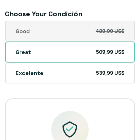
Choose Your Condición
Condición
Good
489,99 US$
Variante
agotada
o
Great
509,99 US$
no
disponible
Excelente
539,99 US$