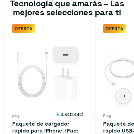
Tecnología que amarás – Las
mejores selecciones para ti
OFERTA
OFERTA
Paquete
Paquete
de
de
cargador
cargador
rápido
rápido
para
USB-
iPhone,
C
iPad:
de
cable
3
tipo
pies:
C
cable
2442
4.84
(2442)
plug
Plug
reseñas
a
USB-
Paquete de cargador
Paquete de
totales
Lightning
C
rápido para iPhone, iPad:
rápido USB-