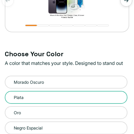
de
1
/
7
Choose Your Color
A color that matches your style. Designed to stand out
Color:
Morado Oscuro
Plata
Plata
Oro
Negro Espacial