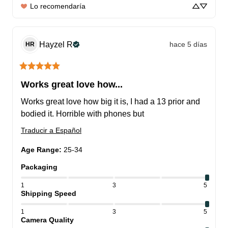
Lo recomendaría
Hayzel
R
hace 5 días
HR
Works great love how...
Works great love how big it is, I had a 13 prior and 
bodied it. Horrible with phones but
Traducir a Español
Age Range
:
25-34
Packaging
1
3
5
Shipping Speed
1
3
5
Camera Quality