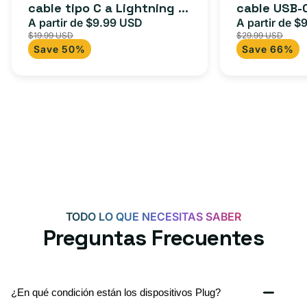
cable tipo C a Lightning (1
cable USB-
(1
a
m) + adaptador tipo C
A partir de $9.99 USD
adaptador 
A partir de $
Precio
Precio
Precio
m)
USB-
$19.99 USD
$29.99 USD
para Androi
de
habitual
de
+
C
Save 50%
Save 66%
oferta
iPad y más.
oferta
adaptador
+
tipo
adaptador
C
USB-
C
de
20
W
para
Android,
TODO LO QUE NECESITAS SABER
iPhone
Preguntas Frecuentes
15,
iPad
y
¿En qué condición están los dispositivos Plug?
más.