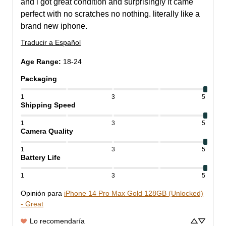
and i got great condition and surprisingly it came 
perfect with no scratches no nothing. literally like a 
brand new iphone.
Traducir a Español
Age Range
:
18-24
Packaging
1
3
5
Shipping Speed
1
3
5
Camera Quality
1
3
5
Battery Life
1
3
5
Opinión para
iPhone 14 Pro Max Gold 128GB (Unlocked)
- Great
Lo recomendaría