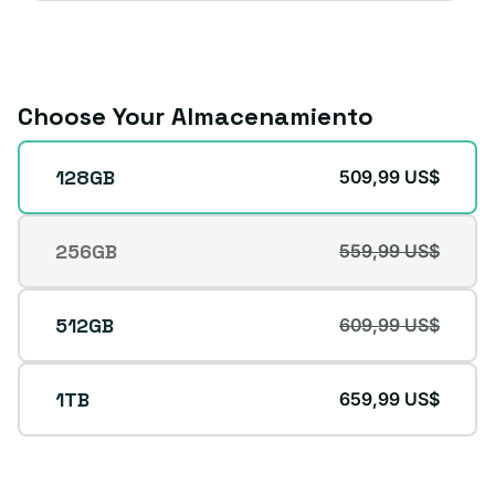
Choose Your Almacenamiento
Almacenamiento
128GB
509,99 US$
256GB
559,99 US$
Variante
agotada
o
512GB
609,99 US$
no
disponible
1TB
659,99 US$