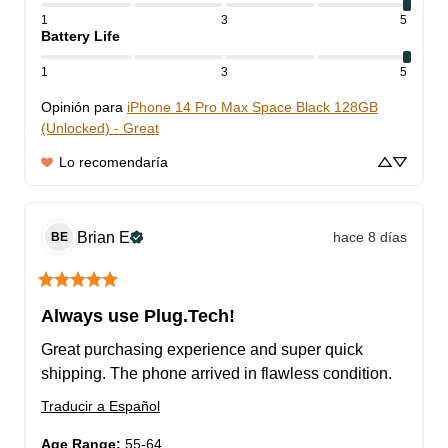
1
3
5
Battery Life
1
3
5
Opinión para
iPhone 14 Pro Max Space Black 128GB
(Unlocked) - Great
Lo recomendaría
Brian
E
hace 8 días
BE
Always use Plug.Tech!
Great purchasing experience and super quick 
shipping. The phone arrived in flawless condition.
Traducir a Español
Age Range
:
55-64