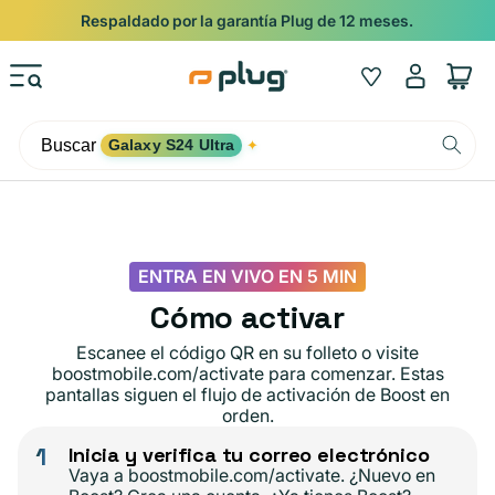
Ir al contenido
Respaldado por la garantía Plug de 12 meses.
Iniciar
Wishlist
Carrito
sesión
Buscar
Galaxy S24 Ultra
✦
ENTRA EN VIVO EN 5 MIN
Cómo activar
Escanee el código QR en su folleto o visite
boostmobile.com/activate para comenzar. Estas
pantallas siguen el flujo de activación de Boost en
orden.
1
Inicia y verifica tu correo electrónico
Vaya a boostmobile.com/activate. ¿Nuevo en