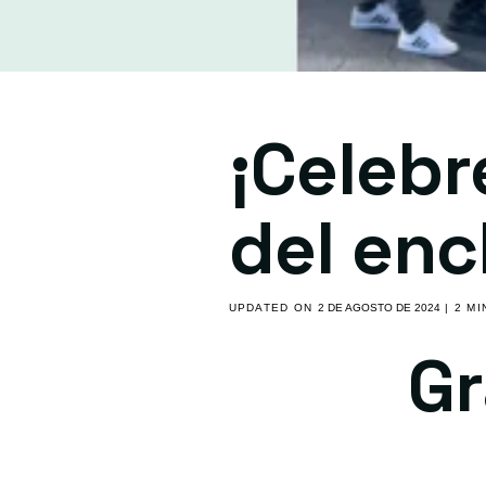
¡Celebr
del enc
UPDATED ON
2 DE AGOSTO DE 2024
| 2 M
Gr