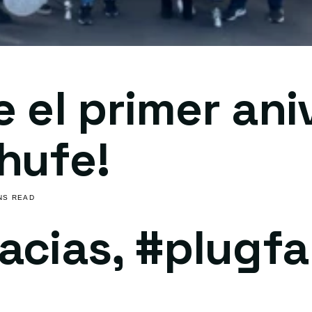
e el primer ani
hufe!
INS READ
acias, #plugf