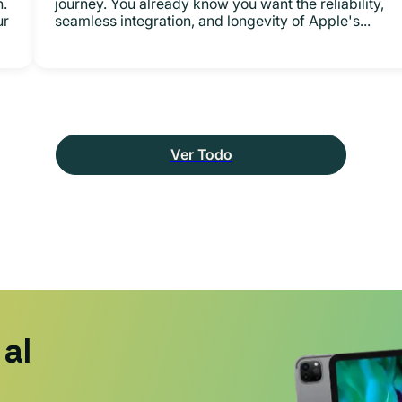
n.
journey. You already know you want the reliability,
ur
seamless integration, and longevity of Apple's...
Ver Todo
al