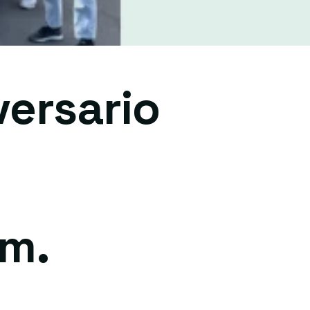
versario
am.