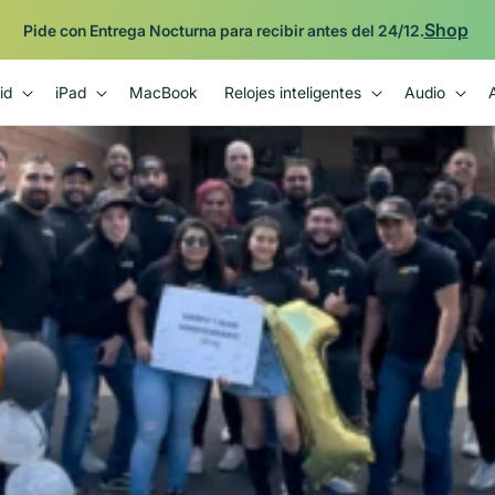
Respaldado por la garantía Plug de 12 meses.
id
iPad
MacBook
Relojes inteligentes
Audio