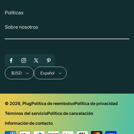
Políticas
Sobre nosotros
Facebook
Instagram
X
Pinterest
(Twitter)
$USD
Español
© 2026, Plug
Política de reembolso
Política de privacidad
Términos del servicio
Política de cancelación
Información de contacto
Métodos