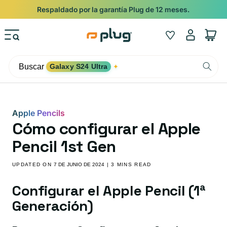
Ir al contenido
Respaldado por la garantía Plug de 12 meses.
Iniciar
Wishlist
Carrito
sesión
Buscar
Galaxy S24 Ultra
✦
Apple Pencils
Cómo configurar el Apple
Pencil 1st Gen
UPDATED ON
7 DE JUNIO DE 2024
| 3 MINS READ
Configurar el Apple Pencil (1ª
Generación)