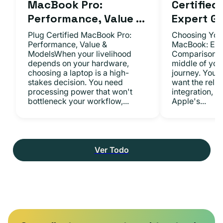
MacBook Pro:
Certifie
Performance, Value ...
Expert Gu.
Plug Certified MacBook Pro:
Choosing Your
Performance, Value &
MacBook: Exp
ModelsWhen your livelihood
ComparisonsYo
depends on your hardware,
middle of you
choosing a laptop is a high-
journey. You 
stakes decision. You need
want the relia
processing power that won't
integration, a
bottleneck your workflow,...
Apple's...
Ver Todo