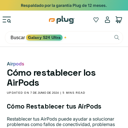
Ir al contenido
Respaldado por la garantía Plug de 12 meses.
Iniciar
Wishlist
Carrito
sesión
Buscar
Galaxy S24 Ultra
✦
Airpods
Cómo restablecer los
AirPods
UPDATED ON
7 DE JUNIO DE 2024
| 5 MINS READ
Cómo Restablecer tus AirPods
Restablecer tus AirPods puede ayudar a solucionar
problemas como fallos de conectividad, problemas