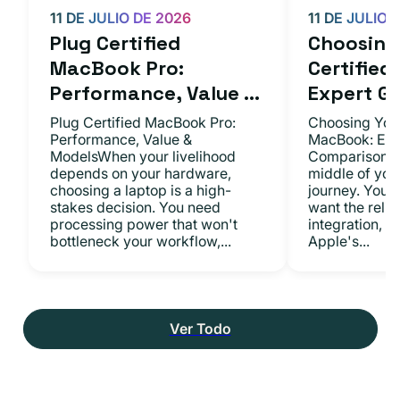
11 DE JULIO DE 2026
11 DE JULIO 
Plug Certified
Choosing 
MacBook Pro:
Certifie
Performance, Value ...
Expert Gu.
Plug Certified MacBook Pro:
Choosing Your
Performance, Value &
MacBook: Exp
ModelsWhen your livelihood
ComparisonsYo
depends on your hardware,
middle of you
choosing a laptop is a high-
journey. You 
stakes decision. You need
want the relia
processing power that won't
integration, a
bottleneck your workflow,...
Apple's...
Ver Todo