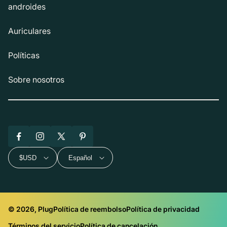
androides
Auriculares
Políticas
Sobre nosotros
Facebook
Instagram
X
Pinterest
(Twitter)
$USD
Español
© 2026, Plug
Política de reembolso
Política de privacidad
Términos del servicio
Política de cancelación