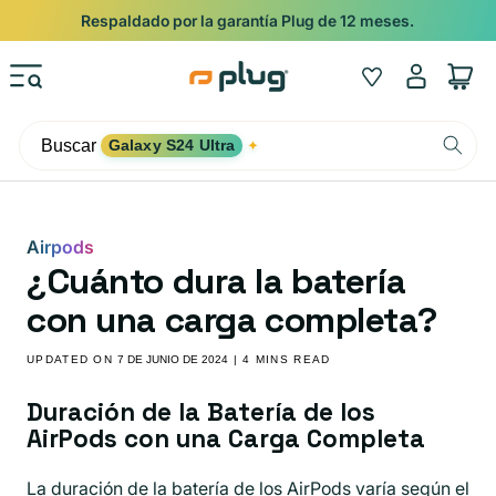
Ir al contenido
Respaldado por la garantía Plug de 12 meses.
Iniciar
Wishlist
Carrito
sesión
Buscar
Galaxy S24 Ultra
✦
Airpods
¿Cuánto dura la batería
con una carga completa?
UPDATED ON
7 DE JUNIO DE 2024
| 4 MINS READ
Duración de la Batería de los
AirPods con una Carga Completa
La duración de la batería de los AirPods varía según el