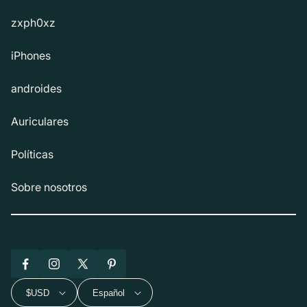
zxph0xz
iPhones
androides
Auriculares
Políticas
Sobre nosotros
Facebook
Instagram
X
Pinterest
(Twitter)
$USD
Español