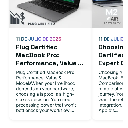
11 DE JULIO DE 2026
11 DE JULIO 
Plug Certified
Choosing 
MacBook Pro:
Certifie
Performance, Value ...
Expert Gu.
Plug Certified MacBook Pro:
Choosing Your
Performance, Value &
MacBook: Exp
ModelsWhen your livelihood
ComparisonsYo
depends on your hardware,
middle of you
choosing a laptop is a high-
journey. You 
stakes decision. You need
want the relia
processing power that won't
integration, a
bottleneck your workflow,...
Apple's...