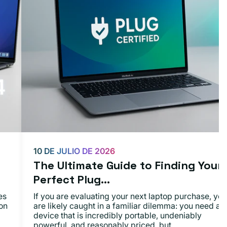
10 DE JULIO DE 2026
The Ultimate Guide to Finding Your
Perfect Plug...
es
If you are evaluating your next laptop purchase, you
on
are likely caught in a familiar dilemma: you need a
device that is incredibly portable, undeniably
powerful, and reasonably priced, but...