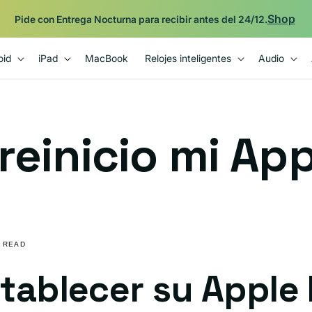
Shop
Pide con Entrega Nocturna para recibir antes del 24/12.
oid
iPad
MacBook
Relojes inteligentes
Audio
einicio mi App
S READ
ablecer su Apple 