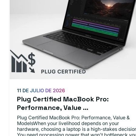
11 DE JULIO DE 2026
Plug Certified MacBook Pro:
Performance, Value ...
Plug Certified MacBook Pro: Performance, Value &
ModelsWhen your livelihood depends on your
hardware, choosing a laptop is a high-stakes decisio
You need processing power that won't bottleneck yo