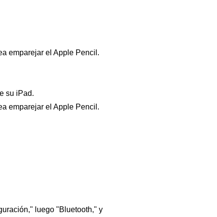
ea emparejar el Apple Pencil.
e su iPad.
ea emparejar el Apple Pencil.
uración," luego "Bluetooth," y