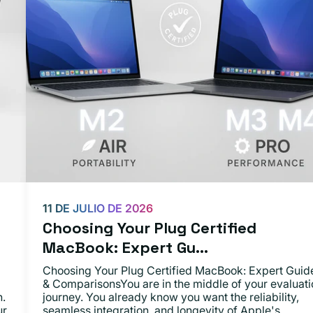
11 DE JULIO DE 2026
Choosing Your Plug Certified
MacBook: Expert Gu...
Choosing Your Plug Certified MacBook: Expert Guid
& ComparisonsYou are in the middle of your evaluati
n.
journey. You already know you want the reliability,
ur
seamless integration, and longevity of Apple's...