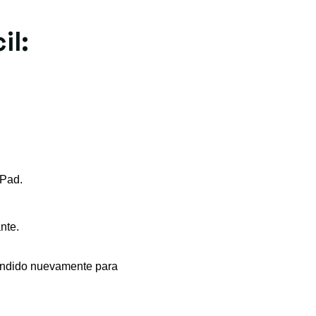
il:
iPad.
nte.
endido nuevamente para