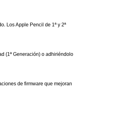
o. Los Apple Pencil de 1ª y 2ª
ad (1ª Generación) o adhiriéndolo
izaciones de firmware que mejoran