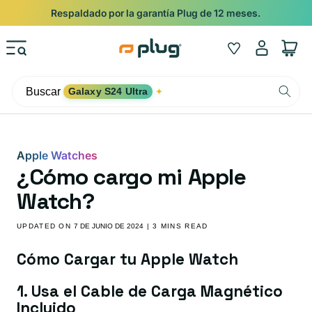
Ir al contenido
Respaldado por la garantía Plug de 12 meses.
Iniciar
Wishlist
Carrito
sesión
Buscar
Galaxy S24 Ultra
✦
Apple Watches
¿Cómo cargo mi Apple
Watch?
UPDATED ON
7 DE JUNIO DE 2024
| 3 MINS READ
Cómo Cargar tu Apple Watch
1. Usa el Cable de Carga Magnético
Incluido