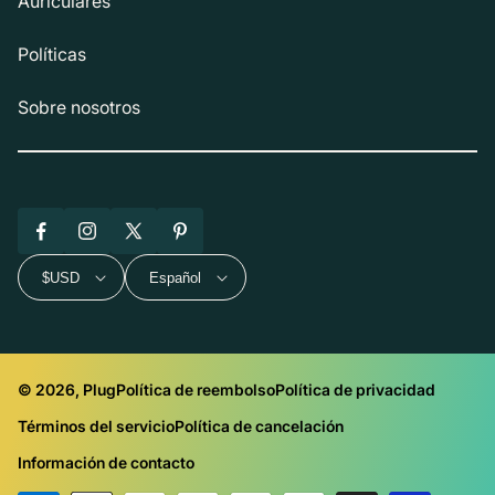
Auriculares
Políticas
Sobre nosotros
Facebook
Instagram
X
Pinterest
(Twitter)
$USD
Español
© 2026, Plug
Política de reembolso
Política de privacidad
Términos del servicio
Política de cancelación
Información de contacto
Métodos