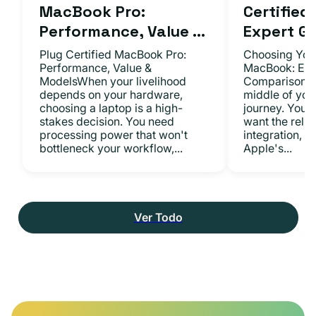
MacBook Pro:
Certifie
Performance, Value ...
Expert Gu.
Plug Certified MacBook Pro:
Choosing Your
Performance, Value &
MacBook: Exp
ModelsWhen your livelihood
ComparisonsYo
depends on your hardware,
middle of you
choosing a laptop is a high-
journey. You 
stakes decision. You need
want the relia
processing power that won't
integration, a
bottleneck your workflow,...
Apple's...
Ver Todo