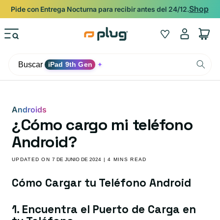
Ir al contenido
Respaldado por la garantía Plug de 12 meses.
Iniciar
Wishlist
Carrito
sesión
Buscar
iPad 9th Gen
✦
Androids
¿Cómo cargo mi teléfono
Android?
UPDATED ON
7 DE JUNIO DE 2024
| 4 MINS READ
Cómo Cargar tu Teléfono Android
1. Encuentra el Puerto de Carga en