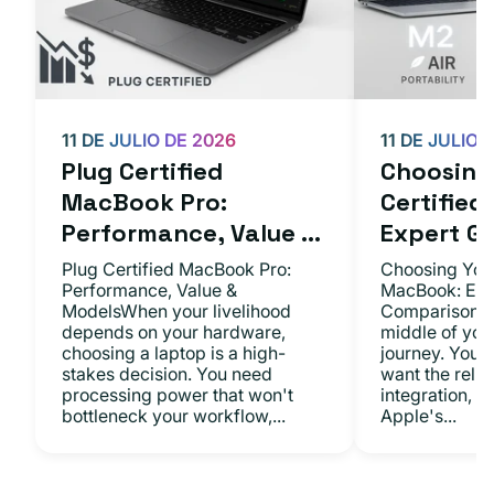
11 DE JULIO DE 2026
11 DE JULIO 
Plug Certified
Choosing 
MacBook Pro:
Certifie
Performance, Value ...
Expert Gu.
Plug Certified MacBook Pro:
Choosing Your
Performance, Value &
MacBook: Exp
ModelsWhen your livelihood
ComparisonsYo
depends on your hardware,
middle of you
choosing a laptop is a high-
journey. You 
stakes decision. You need
want the relia
processing power that won't
integration, a
bottleneck your workflow,...
Apple's...