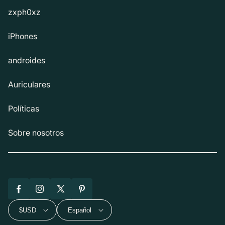
zxph0xz
iPhones
androides
Auriculares
Políticas
Sobre nosotros
Facebook
Instagram
X
Pinterest
(Twitter)
$USD
Español