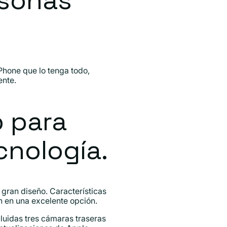
rsonas
Phone que lo tenga todo,
ente.
o para
cnología.
gran diseño. Características
 en una excelente opción.
cluidas tres cámaras traseras