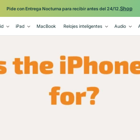
Shop
Pide con Entrega Nocturna para recibir antes del 24/12.
id
iPad
MacBook
Relojes inteligentes
Audio