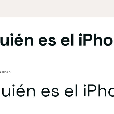
uién es el iPh
S READ
uién es el iPh