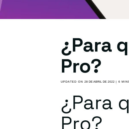
¿Para q
Pro?
UPDATED ON
28 DE ABRIL DE 2022
| 6 MIN
¿Para q
Pro?