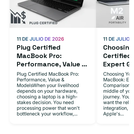
11 DE JULIO DE 2026
11 DE JULIO 
Plug Certified
Choosing 
MacBook Pro:
Certifie
Performance, Value ...
Expert Gu.
Plug Certified MacBook Pro:
Choosing Your
Performance, Value &
MacBook: Exp
ModelsWhen your livelihood
ComparisonsYo
depends on your hardware,
middle of you
choosing a laptop is a high-
journey. You 
stakes decision. You need
want the relia
processing power that won't
integration, a
bottleneck your workflow,...
Apple's...