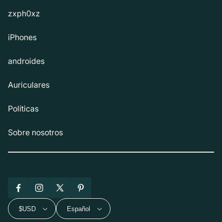
zxph0xz
iPhones
androides
Auriculares
Políticas
Sobre nosotros
Facebook
Instagram
X
Pinterest
(Twitter)
$USD
Español