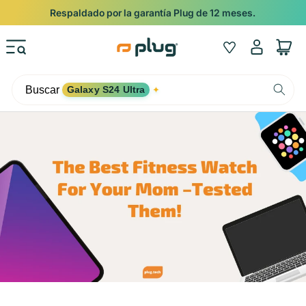
Ir al contenido
Respaldado por la garantía Plug de 12 meses.
Iniciar
Wishlist
Carrito
sesión
Buscar
Galaxy S24 Ultra
✦