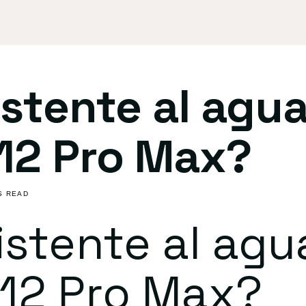
istente al agua
12 Pro Max?
S READ
istente al agu
 12 Pro Max?