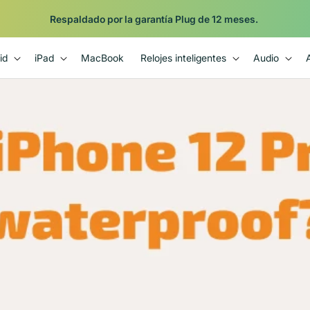
Respaldado por la garantía Plug de 12 meses.
id
iPad
MacBook
Relojes inteligentes
Audio