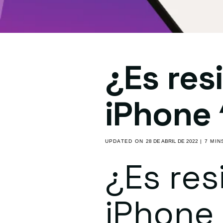
¿Es res
iPhone 
UPDATED ON
28 DE ABRIL DE 2022
| 7 MIN
¿Es res
iPhone