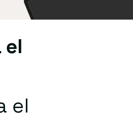
 el
a el