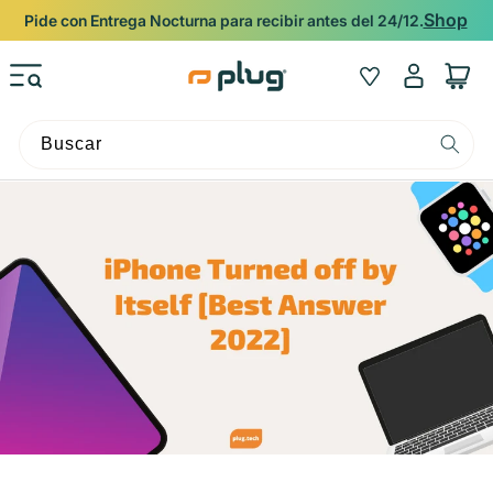
Ir al contenido
Respaldado por la garantía Plug de 12 meses.
Iniciar
Wishlist
Carrito
sesión
Buscar