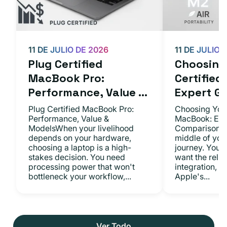
11 DE JULIO DE 2026
11 DE JULIO 
Plug Certified
Choosing 
MacBook Pro:
Certifie
Performance, Value ...
Expert Gu.
Plug Certified MacBook Pro:
Choosing Your
Performance, Value &
MacBook: Exp
ModelsWhen your livelihood
ComparisonsYo
depends on your hardware,
middle of you
choosing a laptop is a high-
journey. You 
stakes decision. You need
want the relia
processing power that won't
integration, a
bottleneck your workflow,...
Apple's...
Ver Todo