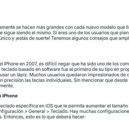
amente se hacen más grandes con cada nuevo modelo que lle
e sigue siendo el mismo. Si eres uno de los usuarios que pie
único y ¡estás de suerte! Tenemos algunos consejos que ampl
el iPhone en 2007, es difícil negar que ha sido uno de los c
teclado basado en software fue el primero de su tipo en prop
sin usar un lápiz. Muchos usuarios quedaron impresionados de
 precisión las teclas individuales. Sin mencionar que desde 
amente.
u iPhone
eclado específica en iOS que le permita aumentar el tamaño d
nfiguración > General > Teclado. Hay muchas configuracione
. Entonces, esto es lo que deberá hacer: