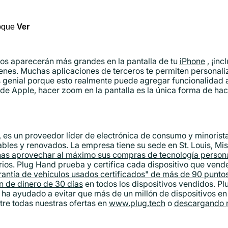
toque
Ver
tos aparecerán más grandes en la pantalla de tu
iPhone
, ¡inc
ienes. Muchas aplicaciones de terceros te permiten personali
s genial porque esto realmente puede agregar funcionalidad ad
 de Apple, hacer zoom en la pantalla es la única forma de ha
es un proveedor líder de electrónica de consumo y minorista
bles y renovados. La empresa tiene su sede en St. Louis, Mis
onas aprovechar al máximo sus compras de tecnología person
ios. Plug Hand prueba y certifica cada dispositivo que vende
antía de vehículos usados ​​certificados" de más de 90 puntos
n de dinero de 30 días
en todos los dispositivos vendidos. Plu
 ha ayudado a evitar que más de un millón de dispositivos en
re todas nuestras ofertas en
www.plug.tech
o
descargando n