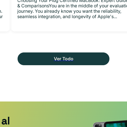
Choosing Your Plug Certified MacBook: Expert Guid
& ComparisonsYou are in the middle of your evaluati
n.
journey. You already know you want the reliability,
ur
seamless integration, and longevity of Apple's...
Ver Todo
al