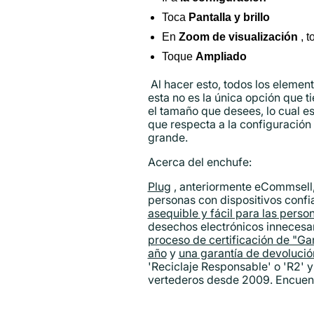
Toca
Pantalla y brillo
En
Zoom de visualización
, 
Toque
Ampliado
Al hacer esto, todos los elemen
esta no es la única opción que t
el tamaño que desees, lo cual e
que respecta a la configuración
grande.
Acerca del enchufe:
Plug
, anteriormente eCommsell, 
personas con dispositivos confia
asequible y fácil para las pers
desechos electrónicos innecesar
proceso de certificación de "Gar
año
y
una garantía de devolució
'Reciclaje Responsable' o 'R2' y
vertederos desde 2009. Encuent