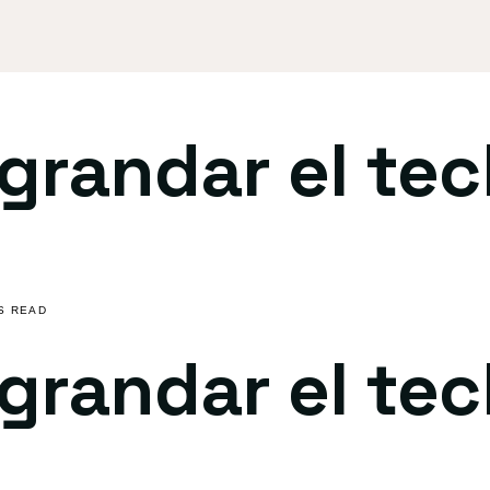
randar el tec
NS READ
randar el tec