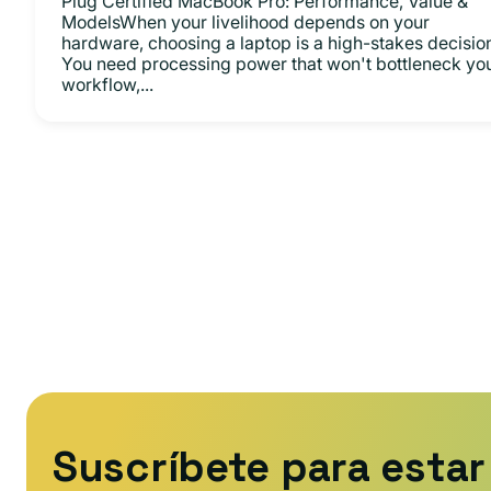
Plug Certified MacBook Pro: Performance, Value &
ModelsWhen your livelihood depends on your
hardware, choosing a laptop is a high-stakes decisio
You need processing power that won't bottleneck yo
workflow,...
Suscríbete para estar 