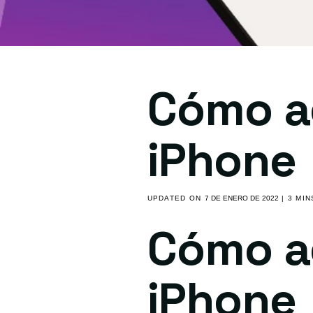
Cómo ag
iPhone
UPDATED ON
7 DE ENERO DE 2022
| 3 MI
Cómo ag
iPhone