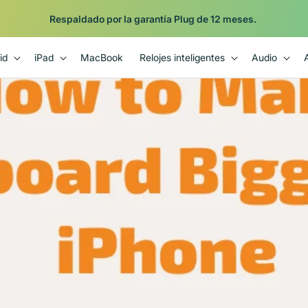
Respaldado por la garantía Plug de 12 meses.
id
iPad
MacBook
Relojes inteligentes
Audio